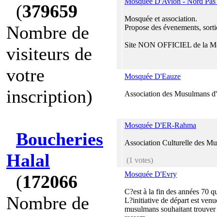
Mosquée D'Avion - Nord Pas 
(
379659
Mosquée et association.
Nombre de
Propose des évenements, sortie
Site NON OFFICIEL de la M
visiteurs de
votre
Mosquée D'Eauze
inscription)
Association des Musulmans d
Mosquée D'ER-Rahma
Boucheries
Association Culturelle des M
Halal
(1 votes)
Mosquée D'Evry
(
172066
C?est à la fin des années 70 
Nombre de
L?initiative de départ est ven
musulmans souhaitant trouver 