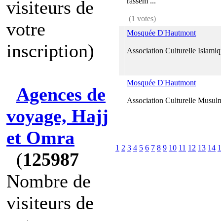
rassem ...
visiteurs de
(1 votes)
votre
Mosquée D'Hautmont
inscription)
Association Culturelle Islami
Mosquée D'Hautmont
Agences de
Association Culturelle Musu
voyage, Hajj
et Omra
1
2
3
4
5
6
7
8
9
10
11
12
13
14
(
125987
Nombre de
visiteurs de