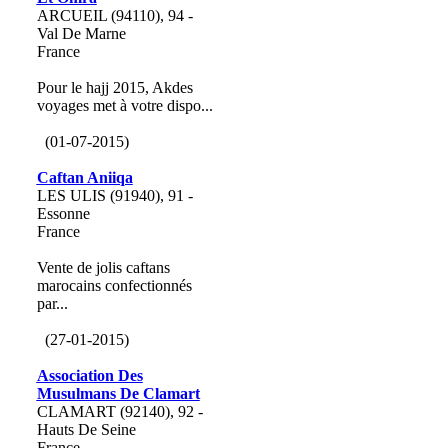
ARCUEIL (94110), 94 -
Val De Marne
France
Pour le hajj 2015, Akdes
voyages met à votre dispo...
(01-07-2015)
Caftan Aniiqa
LES ULIS (91940), 91 -
Essonne
France
Vente de jolis caftans
marocains confectionnés
par...
(27-01-2015)
Association Des
Musulmans De Clamart
CLAMART (92140), 92 -
Hauts De Seine
France