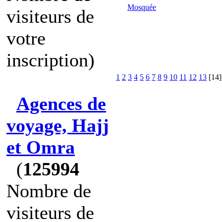
Mosquée
visiteurs de
votre
inscription)
1
2
3
4
5
6
7
8
9
10
11
12
13
[14
Agences de
voyage, Hajj
et Omra
(
125994
Nombre de
visiteurs de