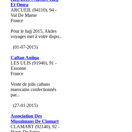
Et Omra
ARCUEIL (94110), 94 -
Val De Marne
France
Pour le hajj 2015, Akdes
voyages met à votre dispo...
(01-07-2015)
Caftan Aniiqa
LES ULIS (91940), 91 -
Essonne
France
Vente de jolis caftans
marocains confectionnés
par...
(27-01-2015)
Association Des
Musulmans De Clamart
CLAMART (92140), 92 -
Hauts De Seine