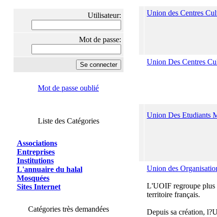
Union des Centres Cult
Utilisateur:
Mot de passe:
Union Des Centres Cul
Mot de passe oublié
Union Des Etudiants 
Liste des Catégories
Associations
Entreprises
Institutions
Union des Organisatio
L'annuaire du halal
Mosquées
L'UOIF regroupe plus de
Sites Internet
territoire français.
Catégories très demandées
Depuis sa création, l?U