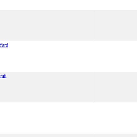
 Yard
amii