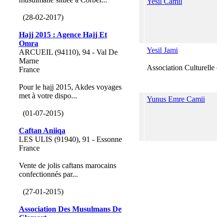
Yesil Camii
(28-02-2017)
Hajj 2015 : Agence Hajj Et
Omra
Yesil Jami
ARCUEIL (94110), 94 - Val De
Marne
Association Culturelle 
France
Pour le hajj 2015, Akdes voyages
met à votre dispo...
Yunus Emre Camii
(01-07-2015)
Caftan Aniiqa
LES ULIS (91940), 91 - Essonne
France
Vente de jolis caftans marocains
confectionnés par...
(27-01-2015)
Association Des Musulmans De