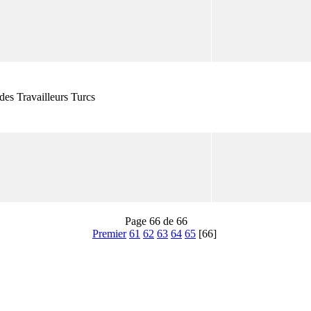
des Travailleurs Turcs
Page 66 de 66
Premier
61
62
63
64
65
[66]