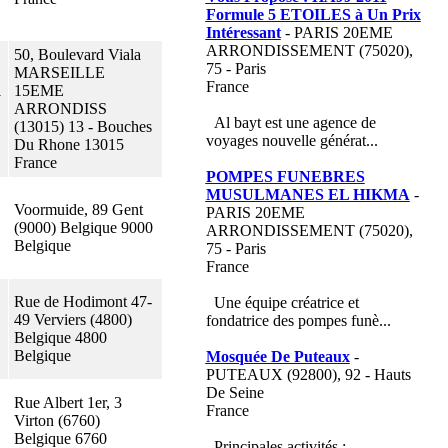
Formule 5 ETOILES à Un Prix
Intéressant
- PARIS 20EME
ARRONDISSEMENT (75020),
50, Boulevard Viala
75 - Paris
MARSEILLE
France
1
15EME
ARRONDISS
Al bayt est une agence de
(13015) 13 - Bouches
voyages nouvelle générat...
Du Rhone 13015
France
POMPES FUNEBRES
MUSULMANES EL HIKMA
-
Voormuide, 89 Gent
PARIS 20EME
(9000) Belgique 9000
ARRONDISSEMENT (75020),
Belgique
75 - Paris
France
Rue de Hodimont 47-
Une équipe créatrice et
49 Verviers (4800)
fondatrice des pompes funè...
Belgique 4800
Belgique
Mosquée De Puteaux
-
PUTEAUX (92800), 92 - Hauts
De Seine
Rue Albert 1er, 3
France
Virton (6760)
Belgique 6760
Principales activités :