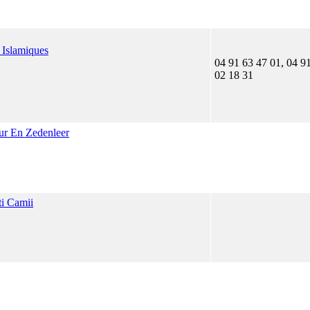
 Islamiques
04 91 63 47 01, 04 9
02 18 31
ur En Zedenleer
ti Camii