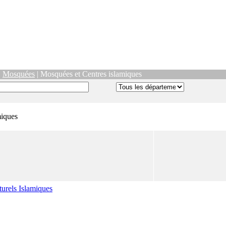
|
Mosquées
| Mosquées et Centres islamiques
miques
urels Islamiques