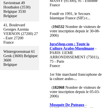
MASSY (91300), 91 - Essonne
Saviostraat 49
France
Houthalen (3530)
Belgique 3530
Fondé en 1991, le Secours
Belgique
Islamique France (SIF) e...
41, Boulevard
(
194532
Nombre de visiteurs de
Georges Azemia
votre inscription depuis le 30-08-
VERNON (27200) 27
2006)
- Eure 27200
France
IqraShop.com : Toute la
Culture Arabo-Musulmane
-
Wintergroenstraat 61
PARIS 11EME
Genk (3600) Belgique
ARRONDISSEMENT (75011),
3600
75 - Paris
Belgique
France
1er Site marchand francophone de
la culture arabo-...
(
182068
Nombre de visiteurs de
votre inscription depuis le 05-03-
2006)
Mosquée De Puteaux
-