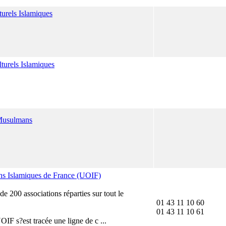
urels Islamiques
turels Islamiques
Musulmans
ns Islamiques de France (UOIF)
 200 associations réparties sur tout le
01 43 11 10 60
01 43 11 10 61
OIF s?est tracée une ligne de c ...