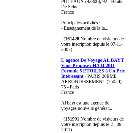
PUTEAUX (92800), 92 - Hauts
De Seine
France
Principales activités :
- Enseignement de la la...
(
161428
Nombre de visiteurs de
votre inscription depuis le 07-11-
2007)
L'agence De Voyage AL BAYT
Vous Propose : HAJJ 2011
Formule 5 ETOILES à Un Prix
Intéressant
- PARIS 20EME
ARRONDISSEMENT (75020),
75 - Paris
France
Al bayt est une agence de
voyages nouvelle générat...
(
151991
Nombre de visiteurs de
votre inscription depuis le 21-09-
2011)