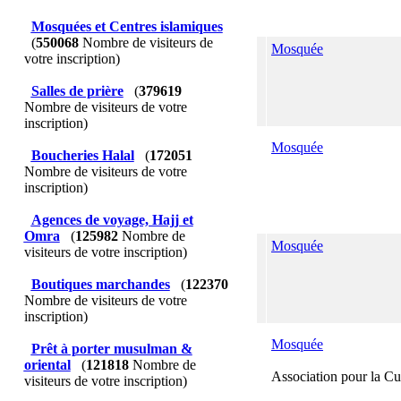
Mosquées et Centres islamiques
(
550068
Nombre de visiteurs de
Mosquée
votre inscription)
Salles de prière
(
379619
Nombre de visiteurs de votre
inscription)
Mosquée
Boucheries Halal
(
172051
Nombre de visiteurs de votre
inscription)
Agences de voyage, Hajj et
Omra
(
125982
Nombre de
Mosquée
visiteurs de votre inscription)
Boutiques marchandes
(
122370
Nombre de visiteurs de votre
inscription)
Mosquée
Prêt à porter musulman &
oriental
(
121818
Nombre de
Association pour la Cu
visiteurs de votre inscription)