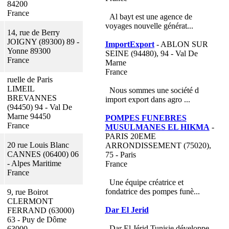
84200
France
Al bayt est une agence de
voyages nouvelle générat...
14, rue de Berry
JOIGNY (89300) 89 -
ImportExport
- ABLON SUR
Yonne 89300
SEINE (94480), 94 - Val De
France
Marne
France
ruelle de Paris
LIMEIL
Nous sommes une société d
BREVANNES
import export dans agro ...
(94450) 94 - Val De
Marne 94450
POMPES FUNEBRES
France
MUSULMANES EL HIKMA
-
PARIS 20EME
20 rue Louis Blanc
ARRONDISSEMENT (75020),
CANNES (06400) 06
75 - Paris
- Alpes Maritime
France
France
Une équipe créatrice et
fondatrice des pompes funè...
9, rue Boirot
CLERMONT
Dar El Jerid
FERRAND (63000)
63 - Puy de Dôme
Dar El Jérid Tunisie développe
63000