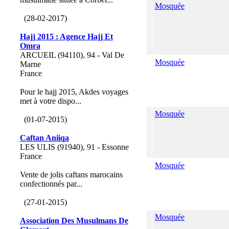
Mosquée
(28-02-2017)
Hajj 2015 : Agence Hajj Et
Omra
ARCUEIL (94110), 94 - Val De
Mosquée
Marne
France
Pour le hajj 2015, Akdes voyages
met à votre dispo...
Mosquée
(01-07-2015)
Caftan Aniiqa
LES ULIS (91940), 91 - Essonne
France
Mosquée
Vente de jolis caftans marocains
confectionnés par...
(27-01-2015)
Mosquée
Association Des Musulmans De