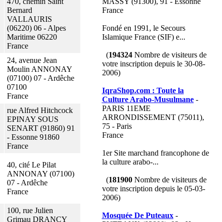
470, chemin Saint
MASSY (91300), 91 - Essonne
Bernard
France
VALLAURIS
(06220) 06 - Alpes
Fondé en 1991, le Secours
Maritime 06220
Islamique France (SIF) e...
France
(
194324
Nombre de visiteurs de
24, avenue Jean
votre inscription depuis le 30-08-
Moulin ANNONAY
2006)
(07100) 07 - Ardêche
07100
IqraShop.com : Toute la
France
Culture Arabo-Musulmane
-
PARIS 11EME
rue Alfred Hitchcock
ARRONDISSEMENT (75011),
EPINAY SOUS
75 - Paris
SENART (91860) 91
France
- Essonne 91860
France
1er Site marchand francophone de
la culture arabo-...
40, cité Le Pilat
ANNONAY (07100)
(
181900
Nombre de visiteurs de
07 - Ardêche
votre inscription depuis le 05-03-
France
2006)
100, rue Julien
Mosquée De Puteaux
-
Grimau DRANCY