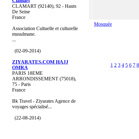
Clamart
CLAMART (92140), 92 - Hauts
De Seine
France
Mosquée
Association Cultuelle et culturelle
musulmane.
...
(02-09-2014)
ZIYARATES.COM HAJJ
1
2
3
4
5
6
7
8
OMRA
PARIS 18EME
ARRONDISSEMENT (75018),
75 - Paris
France
Bk Travel - Ziyarates Agence de
voyages spécialisé...
(22-08-2014)