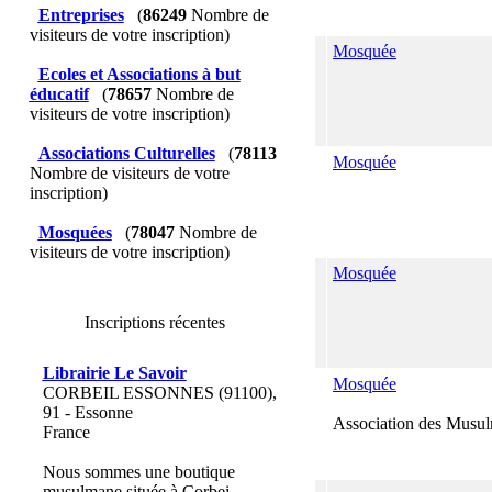
Entreprises
(
86249
Nombre de
visiteurs de votre inscription)
Mosquée
Ecoles et Associations à but
éducatif
(
78657
Nombre de
visiteurs de votre inscription)
Associations Culturelles
(
78113
Mosquée
Nombre de visiteurs de votre
inscription)
Mosquées
(
78047
Nombre de
visiteurs de votre inscription)
Mosquée
Inscriptions récentes
Librairie Le Savoir
Mosquée
CORBEIL ESSONNES (91100),
91 - Essonne
Association des Musu
France
Nous sommes une boutique
musulmane située à Corbei...