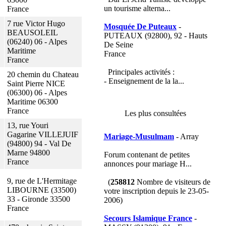
un tourisme alterna...
France
7 rue Victor Hugo
Mosquée De Puteaux
-
BEAUSOLEIL
PUTEAUX (92800), 92 - Hauts
(06240) 06 - Alpes
De Seine
Maritime
France
France
Principales activités :
20 chemin du Chateau
- Enseignement de la la...
Saint Pierre NICE
(06300) 06 - Alpes
Maritime 06300
France
Les plus consultées
13, rue Youri
Gagarine VILLEJUIF
Mariage-Musulmam
- Array
(94800) 94 - Val De
Marne 94800
Forum contenant de petites
France
annonces pour mariage H...
9, rue de L'Hermitage
(
258812
Nombre de visiteurs de
LIBOURNE (33500)
votre inscription depuis le 23-05-
33 - Gironde 33500
2006)
France
Secours Islamique France
-