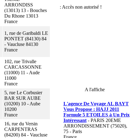
ARRONDISS
(13013) 13 - Bouches
Du Rhone 13013
France
1, rue de Garibaldi LE
PONTET (84130) 84
- Vaucluse 84130
France
102, rue Trivalle
CARCASSONNE
(11000) 11 - Aude
11000
France
A l'affiche
5, rue Le Corbusier
BAR SUR AUBE
(10200) 10 - Aube
L'agence De Voyage AL BAYT
10200
Vous Propose : HAJJ 2011
France
Formule 5 ETOILES à Un Prix
Intéressant
- PARIS 20EME
16, rue du Versin
ARRONDISSEMENT (75020),
CARPENTRAS
75 - Paris
(84200) 84 - Vaucluse
France