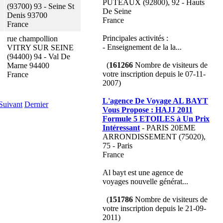
PUTEAUX (92800), 92 - Hauts
(93700) 93 - Seine St
De Seine
Denis 93700
France
France
Principales activités :
rue champollion
- Enseignement de la la...
VITRY SUR SEINE
(94400) 94 - Val De
(
161266
Nombre de visiteurs de
Marne 94400
votre inscription depuis le 07-11-
France
2007)
L'agence De Voyage AL BAYT
Suivant
Dernier
Vous Propose : HAJJ 2011
Formule 5 ETOILES à Un Prix
Intéressant
- PARIS 20EME
ARRONDISSEMENT (75020),
75 - Paris
France
Al bayt est une agence de
voyages nouvelle générat...
(
151786
Nombre de visiteurs de
votre inscription depuis le 21-09-
2011)