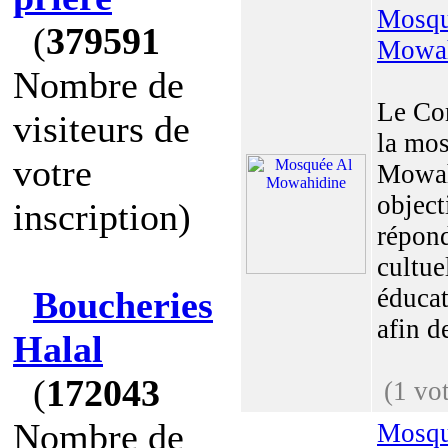
Mosqu
(
379591
Mowah
Nombre de
Le Com
visiteurs de
la mo
votre
Mowah
object
inscription)
répond
cultue
éducat
Boucheries
afin de
Halal
(
172043
(1 vo
Nombre de
Mosqu