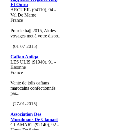
Et Omra
ARCUEIL (94110), 94 -
Val De Marne
France
Pour le hajj 2015, Akdes
voyages met à votre dispo...
(01-07-2015)
Caftan Aniiqa
LES ULIS (91940), 91 -
Essonne
France
Vente de jolis caftans
marocains confectionnés
par...
(27-01-2015)
Association Des
Musulmans De Clamart
CLAMART (92140), 92 -
Hauts De Seine