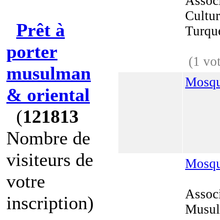
Associ
Cultur
Prêt à
Turqu
porter
(1 vo
musulman
Mosqu
& oriental
(
121813
Nombre de
visiteurs de
Mosqu
votre
Associ
inscription)
Musul