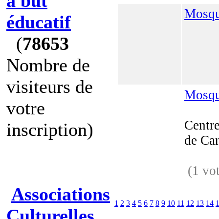
à but
Mosqu
éducatif
(
78653
Nombre de
visiteurs de
Mosqu
votre
Centre
inscription)
de Ca
(1 vo
Associations
1
2
3
4
5
6
7
8
9
10
11
12
13
14
Culturelles