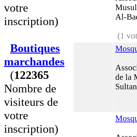
votre
Musul
Al-Ba
inscription)
(1 vo
Boutiques
Mosq
marchandes
Associ
(
122365
de la
Nombre de
Sultan
visiteurs de
votre
Mosq
inscription)