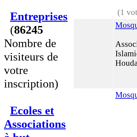
(1 vo
Entreprises
Mosqu
(
86245
Nombre de
Associ
Islami
visiteurs de
Houd
votre
inscription)
Mosqu
Ecoles et
Associations