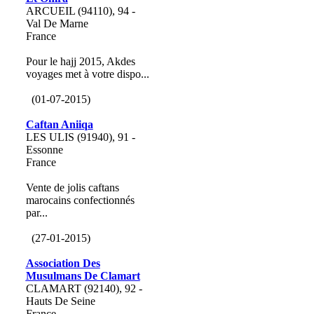
ARCUEIL (94110), 94 -
Val De Marne
France
Pour le hajj 2015, Akdes
voyages met à votre dispo...
(01-07-2015)
Caftan Aniiqa
LES ULIS (91940), 91 -
Essonne
France
Vente de jolis caftans
marocains confectionnés
par...
(27-01-2015)
Association Des
Musulmans De Clamart
CLAMART (92140), 92 -
Hauts De Seine
France