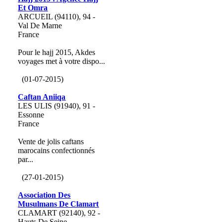
Et Omra
ARCUEIL (94110), 94 -
Val De Marne
France
Pour le hajj 2015, Akdes
voyages met à votre dispo...
(01-07-2015)
Caftan Aniiqa
LES ULIS (91940), 91 -
Essonne
France
Vente de jolis caftans
marocains confectionnés
par...
(27-01-2015)
Association Des
Musulmans De Clamart
CLAMART (92140), 92 -
Hauts De Seine