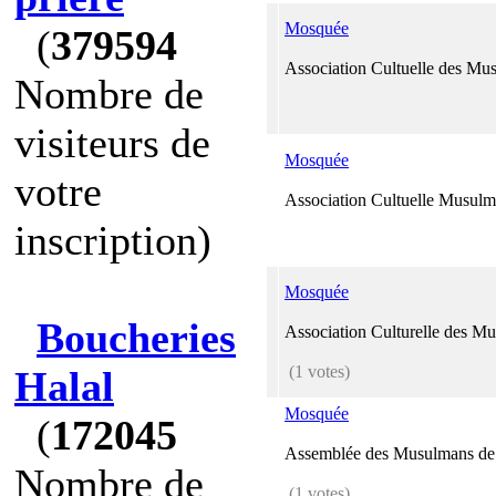
Mosquée
(
379594
Association Cultuelle des Mu
Nombre de
visiteurs de
Mosquée
votre
Association Cultuelle Musul
inscription)
Mosquée
Boucheries
Association Culturelle des M
(1 votes)
Halal
Mosquée
(
172045
Assemblée des Musulmans de
Nombre de
(1 votes)