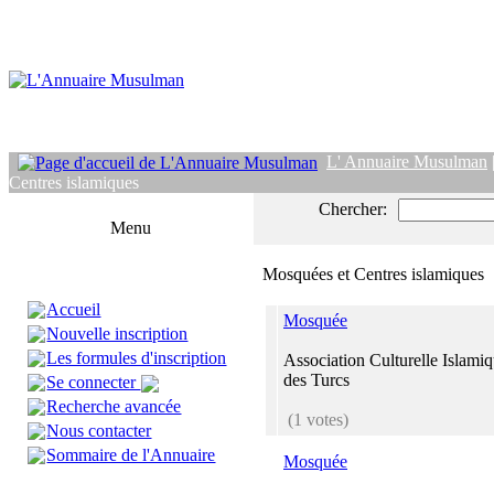
L' Annuaire Musulman
Centres islamiques
Chercher:
Menu
Mosquées et Centres islamiques
Accueil
Mosquée
Nouvelle inscription
Les formules d'inscription
Association Culturelle Islami
des Turcs
Se connecter
Recherche avancée
(1 votes)
Nous contacter
Sommaire de l'Annuaire
Mosquée