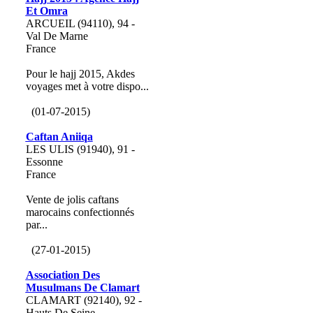
Et Omra
ARCUEIL (94110), 94 -
Val De Marne
France
Pour le hajj 2015, Akdes
voyages met à votre dispo...
(01-07-2015)
Caftan Aniiqa
LES ULIS (91940), 91 -
Essonne
France
Vente de jolis caftans
marocains confectionnés
par...
(27-01-2015)
Association Des
Musulmans De Clamart
CLAMART (92140), 92 -
Hauts De Seine