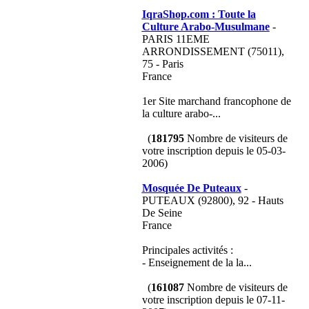
IqraShop.com : Toute la
Culture Arabo-Musulmane
-
PARIS 11EME
ARRONDISSEMENT (75011),
75 - Paris
France
1er Site marchand francophone de
la culture arabo-...
(
181795
Nombre de visiteurs de
votre inscription depuis le 05-03-
2006)
Mosquée De Puteaux
-
PUTEAUX (92800), 92 - Hauts
De Seine
France
Principales activités :
- Enseignement de la la...
(
161087
Nombre de visiteurs de
votre inscription depuis le 07-11-