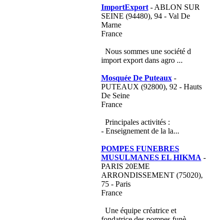
ImportExport
- ABLON SUR
SEINE (94480), 94 - Val De
Marne
France
Nous sommes une société d
import export dans agro ...
Mosquée De Puteaux
-
PUTEAUX (92800), 92 - Hauts
De Seine
France
Principales activités :
- Enseignement de la la...
POMPES FUNEBRES
MUSULMANES EL HIKMA
-
PARIS 20EME
ARRONDISSEMENT (75020),
75 - Paris
France
Une équipe créatrice et
fondatrice des pompes funè...