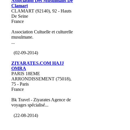
Association Des Musulmans De
Clamart
CLAMART (92140), 92 - Hauts
De Seine
France
Association Cultuelle et culturelle
musulmane.
...
(02-09-2014)
ZIYARATES.COM HAJJ
OMRA
PARIS 18EME
ARRONDISSEMENT (75018),
75 - Paris
France
Bk Travel - Ziyarates Agence de
voyages spécialisé...
(22-08-2014)