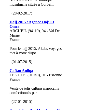
musulmane située à Corbei...
(28-02-2017)
Hajj 2015 : Agence Hajj Et
Omra
ARCUEIL (94110), 94 - Val De
Marne
France
Pour le hajj 2015, Akdes voyages
met à votre dispo...
(01-07-2015)
Caftan Aniiqa
LES ULIS (91940), 91 - Essonne
France
Vente de jolis caftans marocains
confectionnés par...
(27-01-2015)