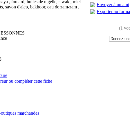
abaya , foulard, huiles de nigelle, siwak , miel
Envoyer à un ami
nts, savon d'alep, bakhoor, eau de zam-zam ,
Exporter au form
(1 vot
L ESSONNES
ance
3
raire
reur ou compléter cette fiche
:
outiques marchandes