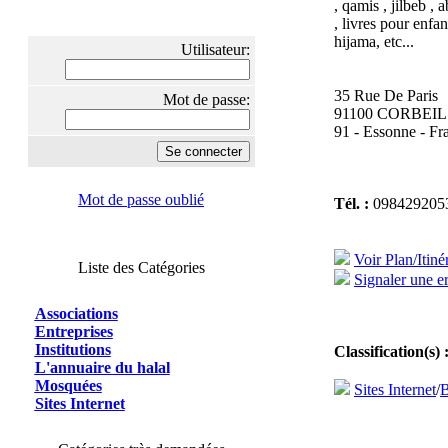
, qamis , jilbeb , 
, livres pour enfa
hijama, etc...
Utilisateur:
35 Rue De Paris
Mot de passe:
91100 CORBEI
91 - Essonne - Fr
Mot de passe oublié
Tél. :
098429205
Voir Plan/Itiné
Liste des Catégories
Signaler une er
Associations
Entreprises
Institutions
Classification(s) 
L'annuaire du halal
Mosquées
Sites Internet
/
B
Sites Internet