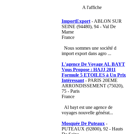
A l'affiche
ImportExport
- ABLON SUR
SEINE (94480), 94 - Val De
Marne
France
Nous sommes une société d
import export dans agro ...
L'agence De Voyage AL BAYT
Vous Propose : HAJJ 2011
Formule 5 ETOILES à Un Prix
Intéressant
- PARIS 20EME
ARRONDISSEMENT (75020),
75 - Paris
France
Al bayt est une agence de
voyages nouvelle générat...
Mosquée De Puteaux
-
PUTEAUX (92800), 92 - Hauts