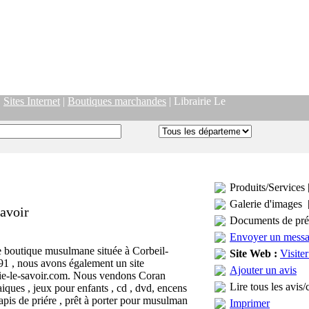
|
Sites Internet
|
Boutiques marchandes
| Librairie Le
Produits/Services 
Galerie d'images 
Savoir
Documents de pré
Envoyer un mess
boutique musulmane située à Corbeil-
Site Web :
Visiter
91 , nous avons également un site
Ajouter un avis
rie-le-savoir.com. Nous vendons Coran
Lire tous les avis/
maiques , jeux pour enfants , cd , dvd, encens
apis de priére , prêt à porter pour musulman
Imprimer