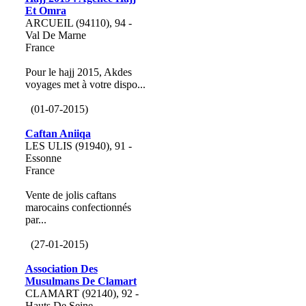
Et Omra
ARCUEIL (94110), 94 -
Val De Marne
France
Pour le hajj 2015, Akdes
voyages met à votre dispo...
(01-07-2015)
Caftan Aniiqa
LES ULIS (91940), 91 -
Essonne
France
Vente de jolis caftans
marocains confectionnés
par...
(27-01-2015)
Association Des
Musulmans De Clamart
CLAMART (92140), 92 -
Hauts De Seine