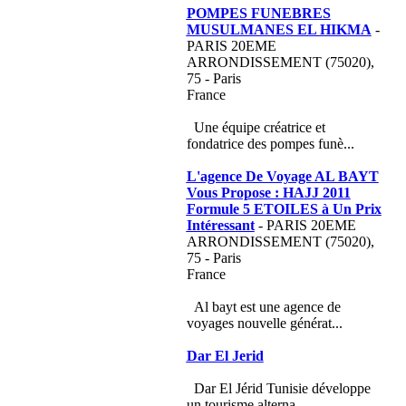
POMPES FUNEBRES
MUSULMANES EL HIKMA
-
PARIS 20EME
ARRONDISSEMENT (75020),
75 - Paris
France
Une équipe créatrice et
fondatrice des pompes funè...
L'agence De Voyage AL BAYT
Vous Propose : HAJJ 2011
Formule 5 ETOILES à Un Prix
Intéressant
- PARIS 20EME
ARRONDISSEMENT (75020),
75 - Paris
France
Al bayt est une agence de
voyages nouvelle générat...
Dar El Jerid
Dar El Jérid Tunisie développe
un tourisme alterna...