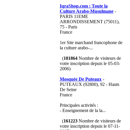
IqraShop.com : Toute la
Culture Arabo-Musulmane
-
PARIS 11EME
ARRONDISSEMENT (75011),
75 - Paris
France
1er Site marchand francophone de
la culture arabo-...
(
181864
Nombre de visiteurs de
votre inscription depuis le 05-03-
2006)
Mosquée De Puteaux
-
PUTEAUX (92800), 92 - Hauts
De Seine
France
Principales activités :
- Enseignement de la la...
(
161223
Nombre de visiteurs de
votre inscription depuis le 07-11-