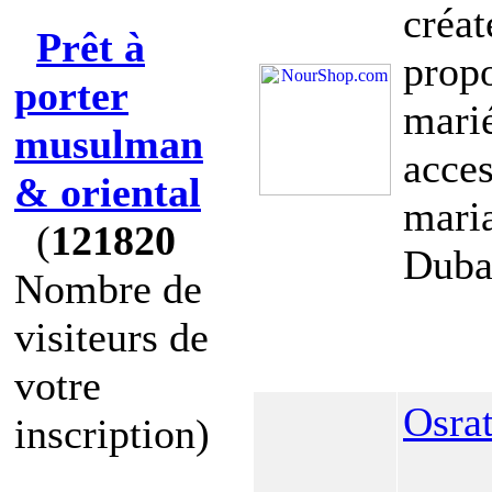
créa
Prêt à
propo
porter
marié
musulman
acces
& oriental
maria
(
121820
Dubaï
Nombre de
visiteurs de
votre
Osra
inscription)