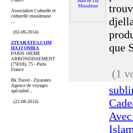
trouv
Association Cultuelle et
culturelle musulmane.
djell
...
produ
(02-09-2014)
ZIYARATES.COM
que S
HAJJ OMRA
PARIS 18EME
ARRONDISSEMENT
(75018), 75 - Paris
France
(1 v
Bk Travel - Ziyarates
Agence de voyages
subli
spécialisé...
Cade
(22-08-2014)
Avec
Isla