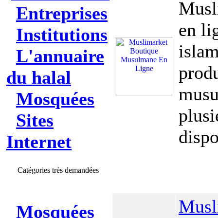
Musl
Entreprises
en li
Institutions
islam
L'annuaire
produ
du halal
musu
Mosquées
plusi
Sites
dispo
Internet
Catégories très demandées
Musl
Mosquées