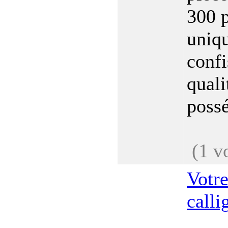
300 
uniq
confi
quali
possé
(1 v
Votr
calli