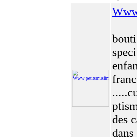
Www.
bouti
speci
enfan
franc
.....
ptis
des c
dans 