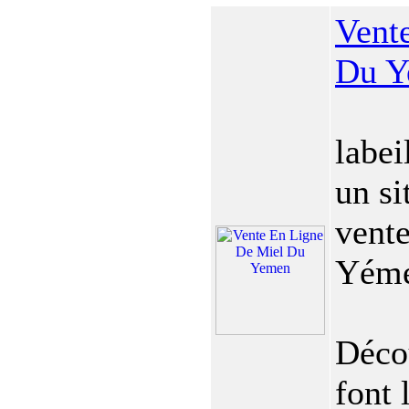
Vent
Du Y
labe
un si
vente
Yéme
Décou
font 