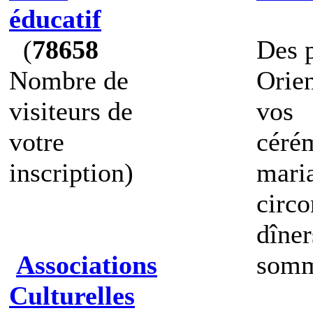
éducatif
(
78658
Des p
Nombre de
Orien
visiteurs de
vos
votre
cérém
inscription)
mari
circo
dîner
Associations
somme
Culturelles