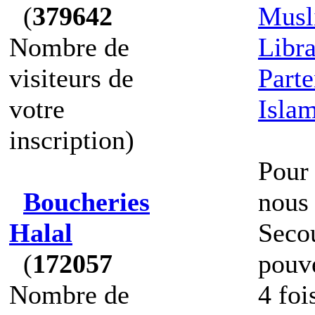
(
379642
Musl
Nombre de
Libr
visiteurs de
Part
votre
Isla
inscription)
Pour
Boucheries
nous 
Halal
Seco
(
172057
pouve
Nombre de
4 foi