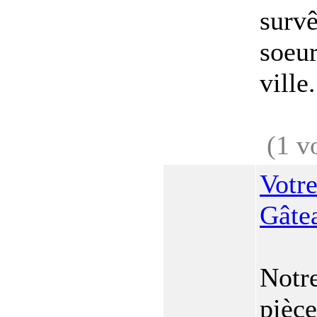
survê
soeur
ville.
(1 v
Votr
Gâte
Notre
pièce