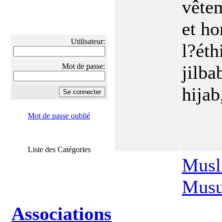
vête
et h
Utilisateur:
l?ét
Mot de passe:
jilba
hijab,
Mot de passe oublié
Liste des Catégories
Musl
Musu
Associations