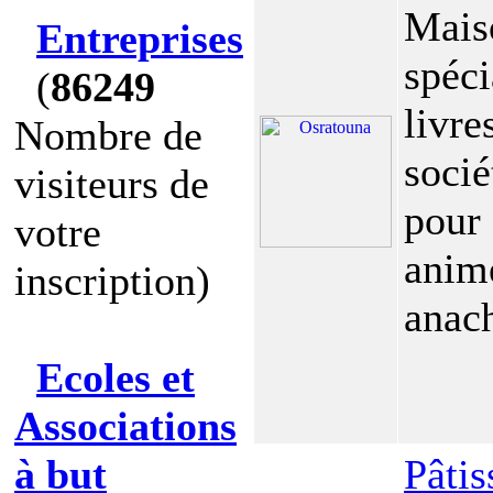
Maiso
Entreprises
spéci
(
86249
livre
Nombre de
socié
visiteurs de
pour 
votre
anim
inscription)
anach
Ecoles et
Associations
à but
Pâtis