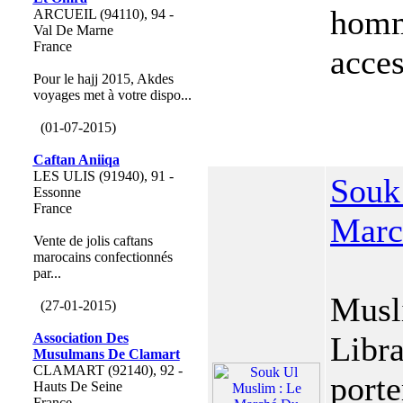
homm
ARCUEIL (94110), 94 -
Val De Marne
France
acces
Pour le hajj 2015, Akdes
voyages met à votre dispo...
(01-07-2015)
Caftan Aniiqa
LES ULIS (91940), 91 -
Souk
Essonne
France
Marc
Vente de jolis caftans
marocains confectionnés
par...
Musl
(27-01-2015)
Association Des
Libra
Musulmans De Clamart
CLAMART (92140), 92 -
port
Hauts De Seine
France