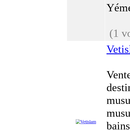
Yémen
(1 v
Veti
Vent
desti
musu
musu
bains