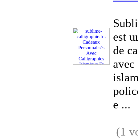
Subli
est u
de ca
avec 
islam
polic
e ...
(1 v