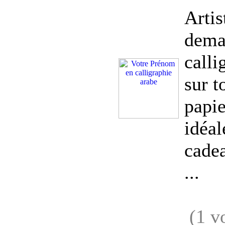
Artis
dema
calli
sur t
papie
idéal
cade
...
(1 v