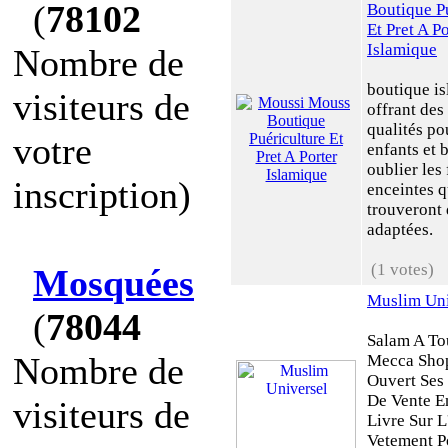
(
78102
Boutique P
Et Pret A Po
Islamique
Nombre de
boutique i
visiteurs de
offrant des
qualités p
votre
enfants et 
oublier le
inscription)
enceintes q
trouveront
adaptées.
(1 votes)
Mosquées
Muslim Uni
(
78044
Salam A To
Nombre de
Mecca Shop
Ouvert Ses 
De Vente E
visiteurs de
Livre Sur L
Vetement P