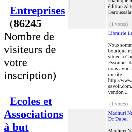
islamique t
édition Al 
Entreprises
Daroussalam
(
86245
(1 votes)
Nombre de
Librairie L
Nous somm
visiteurs de
boutique 
située à Co
votre
Essonnes da
nous avons
inscription)
un site
http://www.
savoir.com
vendon ...
Ecoles et
(1 votes)
Associations
Madhuri N
De Dubai
à but
Madhuri Na