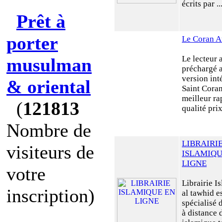
écrits par ..
Prêt à
porter
Le Coran A
Le lecteur 
musulman
préchargé a
version int
& oriental
Saint Coran
meilleur ra
(
121813
qualité pri
Nombre de
LIBRAIRI
visiteurs de
ISLAMIQU
LIGNE
votre
Librairie I
inscription)
al tawhid es
spécialisé 
à distance 