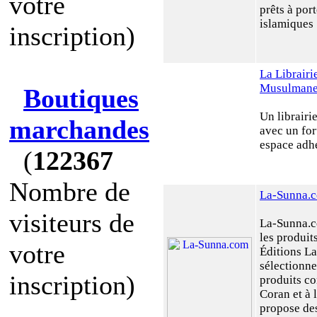
votre
prêts à port
islamiques
inscription)
La Librairi
Musulman
Boutiques
Un librair
marchandes
avec un fo
espace adh
(
122367
Nombre de
La-Sunna.
visiteurs de
La-Sunna.c
les produit
votre
Éditions L
sélectionne
inscription)
produits c
Coran et à 
propose des