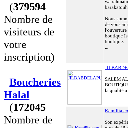
wa rahmato
(
379594
barakatouh
Nombre de
Nous somm
de vous an
visiteurs de
l'ouverture
boutique I
votre
boutique.
...
inscription)
JILBABD
Boucheries
SALEM A
BOUTIQUE
la qualité a
Halal
(
172045
Kamillia.c
Nombre de
Son expéri
plus de 15 