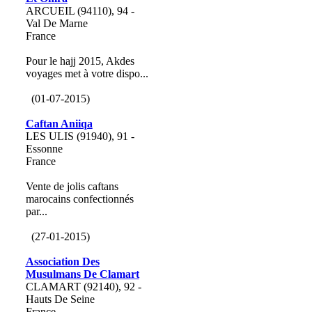
ARCUEIL (94110), 94 -
Val De Marne
France
Pour le hajj 2015, Akdes
voyages met à votre dispo...
(01-07-2015)
Caftan Aniiqa
LES ULIS (91940), 91 -
Essonne
France
Vente de jolis caftans
marocains confectionnés
par...
(27-01-2015)
Association Des
Musulmans De Clamart
CLAMART (92140), 92 -
Hauts De Seine
France