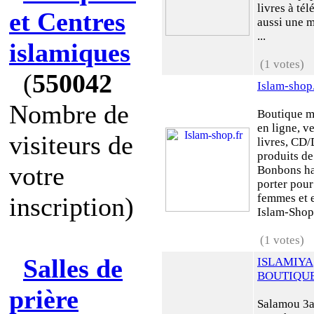
livres à tél
et Centres
aussi une m
...
islamiques
(1 votes)
(
550042
Islam-shop.
Nombre de
Boutique 
en ligne, v
visiteurs de
livres, CD
produits de
votre
Bonbons hal
porter pou
femmes et e
inscription)
Islam-Shop 
(1 votes)
Salles de
ISLAMIYA
BOUTIQU
prière
Salamou 3