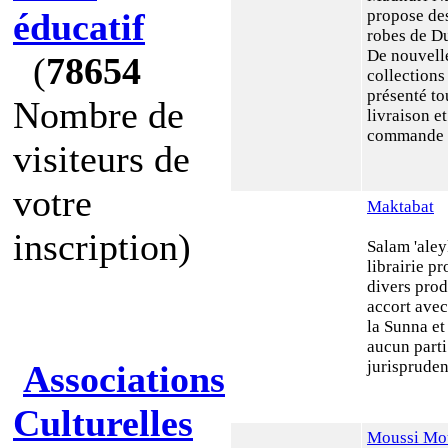
éducatif
propose de
robes de D
De nouvell
(
78654
collections
présenté to
Nombre de
livraison e
commande ra
visiteurs de
votre
Maktabat
inscription)
Salam 'ale
librairie p
divers prod
accort avec
la Sunna et
aucun parti
jurispruden 
Associations
Culturelles
Moussi Mo