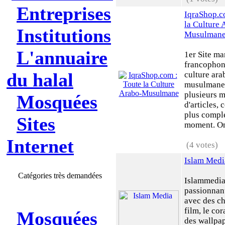
Entreprises
IqraShop.c
la Culture 
Institutions
Musulman
L'annuaire
1er Site m
francophon
du halal
culture ara
musulmane
plusieurs m
Mosquées
d'articles, c
plus compl
Sites
moment. On 
Internet
(4 votes)
Islam Medi
Catégories très demandées
Islammedia,
passionnant
avec des ch
film, le co
Mosquées
des wallpap