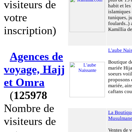
visiteurs de
habit et les
islamiques
votre
tuniques, j
foulards..)
inscription)
Kamillia de 
L'aube Nai
Agences de
Boutique d
voyage, Hajj
mariée Hija
soeurs voii
et Omra
proposons 
mariée, ain
caftans cou
(
125978
Nombre de
La Boutiqu
visiteurs de
Musulman
Ventes de v