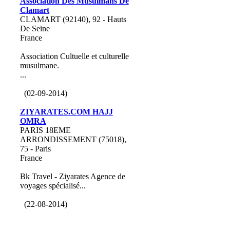
Association Des Musulmans De
Clamart
CLAMART (92140), 92 - Hauts
De Seine
France
Association Cultuelle et culturelle
musulmane.
...
(02-09-2014)
ZIYARATES.COM HAJJ
OMRA
PARIS 18EME
ARRONDISSEMENT (75018),
75 - Paris
France
Bk Travel - Ziyarates Agence de
voyages spécialisé...
(22-08-2014)