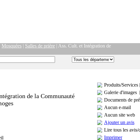
|
Mosquées
|
Salles de prière
| Ass. Cult. et Intégration de
Produits/Services 
Galerie d'images 
 Intégration de la Communauté
Documents de pré
moges
Aucun e-mail
Aucun site web
Ajouter un avis
Lire tous les avis/
Imprimer
il