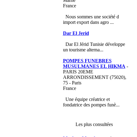
Marne
France
Nous sommes une société d
import export dans agro ...
Dar El Jerid
Dar El Jérid Tunisie développe
un tourisme alterna...
POMPES FUNEBRES
MUSULMANES EL HIKMA
-
PARIS 20EME
ARRONDISSEMENT (75020),
75 - Paris
France
Une équipe créatrice et
fondatrice des pompes funè...
Les plus consultées