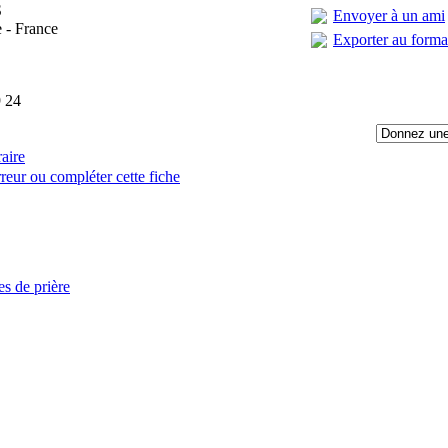
S
Envoyer à un ami
 - France
Exporter au form
 24
raire
reur ou compléter cette fiche
:
es de prière