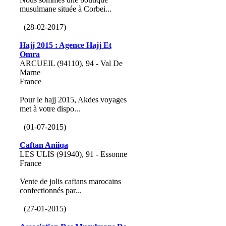
musulmane située à Corbei...
(28-02-2017)
Hajj 2015 : Agence Hajj Et
Omra
ARCUEIL (94110), 94 - Val De
Marne
France
Pour le hajj 2015, Akdes voyages
met à votre dispo...
(01-07-2015)
Caftan Aniiqa
LES ULIS (91940), 91 - Essonne
France
Vente de jolis caftans marocains
confectionnés par...
(27-01-2015)