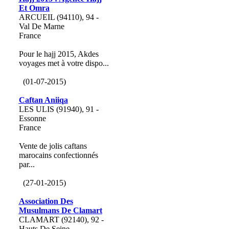
Et Omra
ARCUEIL (94110), 94 -
Val De Marne
France
Pour le hajj 2015, Akdes
voyages met à votre dispo...
(01-07-2015)
Caftan Aniiqa
LES ULIS (91940), 91 -
Essonne
France
Vente de jolis caftans
marocains confectionnés
par...
(27-01-2015)
Association Des
Musulmans De Clamart
CLAMART (92140), 92 -
Hauts De Seine