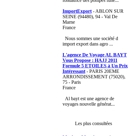
fondatrice des pompes funè...
ImportExport
- ABLON SUR
SEINE (94480), 94 - Val De
Marne
France
Nous sommes une société d
import export dans agro ...
L'agence De Voyage AL BAYT
Vous Propose : HAJJ 2011
Formule 5 ETOILES à Un Prix
Intéressant
- PARIS 20EME
ARRONDISSEMENT (75020),
75 - Paris
France
Al bayt est une agence de
voyages nouvelle générat...
Les plus consultées