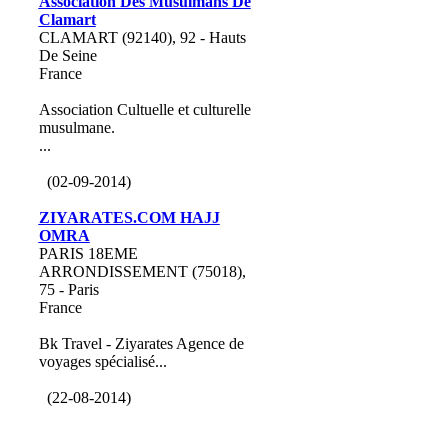
Association Des Musulmans De
Clamart
CLAMART (92140), 92 - Hauts
De Seine
France
Association Cultuelle et culturelle
musulmane.
...
(02-09-2014)
ZIYARATES.COM HAJJ
OMRA
PARIS 18EME
ARRONDISSEMENT (75018),
75 - Paris
France
Bk Travel - Ziyarates Agence de
voyages spécialisé...
(22-08-2014)