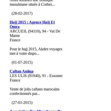
musulmane située à Corbei...
(28-02-2017)
Hajj 2015 : Agence Hajj Et
Omra
ARCUEIL (94110), 94 - Val De
Marne
France
Pour le hajj 2015, Akdes voyages
met à votre dispo...
(01-07-2015)
Caftan Aniiqa
LES ULIS (91940), 91 - Essonne
France
Vente de jolis caftans marocains
confectionnés par...
(27-01-2015)