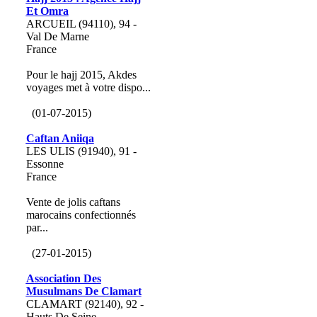
Et Omra
ARCUEIL (94110), 94 -
Val De Marne
France
Pour le hajj 2015, Akdes
voyages met à votre dispo...
(01-07-2015)
Caftan Aniiqa
LES ULIS (91940), 91 -
Essonne
France
Vente de jolis caftans
marocains confectionnés
par...
(27-01-2015)
Association Des
Musulmans De Clamart
CLAMART (92140), 92 -
Hauts De Seine