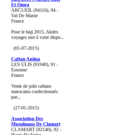
Et Omra
ARCUEIL (94110), 94 -
Val De Marne
France
Pour le hajj 2015, Akdes
voyages met à votre dispo...
(01-07-2015)
Caftan Aniiqa
LES ULIS (91940), 91 -
Essonne
France
Vente de jolis caftans
marocains confectionnés
par...
(27-01-2015)
Association Des
Musulmans De Clamart
CLAMART (92140), 92 -
Hauts De Seine