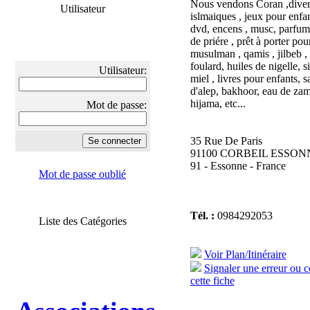
Nous vendons Coran ,divers
Utilisateur
islmaiques , jeux pour enfan
dvd, encens , musc, parfums
de priére , prêt à porter pou
musulman , qamis , jilbeb ,
foulard, huiles de nigelle, s
Utilisateur:
miel , livres pour enfants, 
d'alep, bakhoor, eau de za
hijama, etc...
Mot de passe:
35 Rue De Paris
91100 CORBEIL ESSON
91 - Essonne - France
Mot de passe oublié
Tél. :
0984292053
Liste des Catégories
Voir Plan/Itinéraire
Signaler une erreur ou 
cette fiche