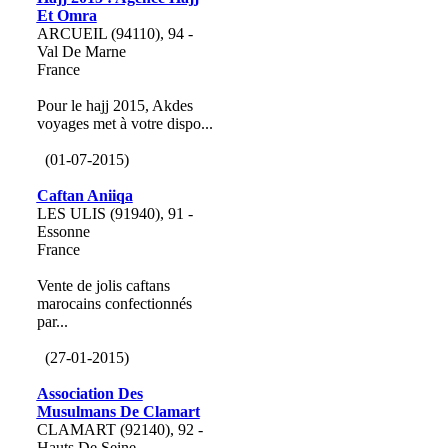
Et Omra
ARCUEIL (94110), 94 -
Val De Marne
France
Pour le hajj 2015, Akdes
voyages met à votre dispo...
(01-07-2015)
Caftan Aniiqa
LES ULIS (91940), 91 -
Essonne
France
Vente de jolis caftans
marocains confectionnés
par...
(27-01-2015)
Association Des
Musulmans De Clamart
CLAMART (92140), 92 -
Hauts De Seine