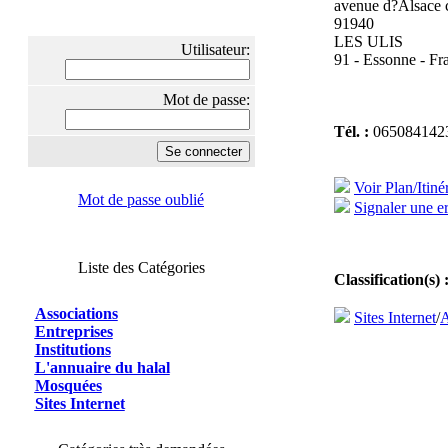
avenue d?Alsace c
91940
LES ULIS
Utilisateur:
91 - Essonne - Fr
Mot de passe:
Tél. :
065084142
Voir Plan/Itiné
Mot de passe oublié
Signaler une er
Liste des Catégories
Classification(s) 
Associations
Sites Internet
/
A
Entreprises
Institutions
L'annuaire du halal
Mosquées
Sites Internet