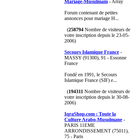
Mariage-Musulmam
- Array
Forum contenant de petites
annonces pour mariage H...
(
258794
Nombre de visiteurs de
votre inscription depuis le 23-05-
2006)
Secours Islamique France
-
MASSY (91300), 91 - Essonne
France
Fondé en 1991, le Secours
Islamique France (SIF) e...
(
194311
Nombre de visiteurs de
votre inscription depuis le 30-08-
2006)
IqraShop.com : Toute la
Culture Arabo-Musulmane
-
PARIS 11EME
ARRONDISSEMENT (75011),
75 - Paris