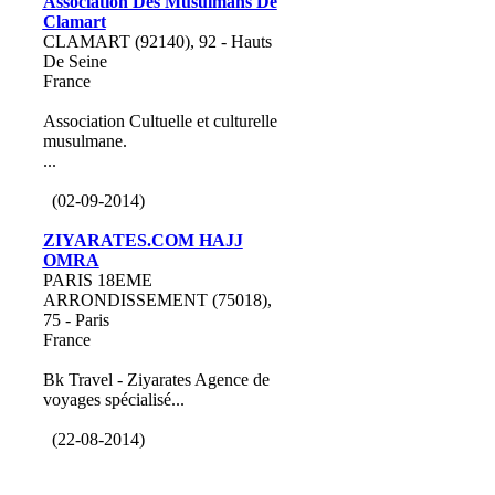
Association Des Musulmans De
Clamart
CLAMART (92140), 92 - Hauts
De Seine
France
Association Cultuelle et culturelle
musulmane.
...
(02-09-2014)
ZIYARATES.COM HAJJ
OMRA
PARIS 18EME
ARRONDISSEMENT (75018),
75 - Paris
France
Bk Travel - Ziyarates Agence de
voyages spécialisé...
(22-08-2014)