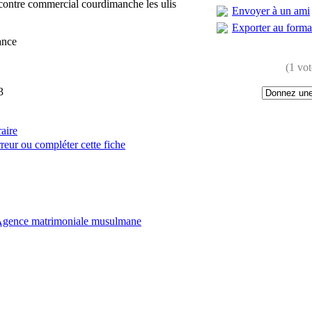
ontre commercial courdimanche les ulis
Envoyer à un ami
Exporter au form
ance
(1 vot
3
raire
reur ou compléter cette fiche
:
gence matrimoniale musulmane