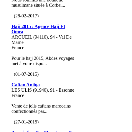
musulmane située à Corbei...
(28-02-2017)
Hajj 2015 : Agence Hajj Et
Omra
ARCUEIL (94110), 94 - Val De
Marne
France
Pour le hajj 2015, Akdes voyages
met à votre dispo...
(01-07-2015)
Caftan Aniiqa
LES ULIS (91940), 91 - Essonne
France
Vente de jolis caftans marocains
confectionnés par...
(27-01-2015)