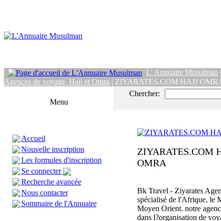
L' Annuaire Musulman
Agences de voyage, Hajj et Omra
| ZIYARATES.COM HAJJ OMR
Chercher:
Menu
Accueil
Nouvelle inscription
ZIYARATES.COM H
Les formules d'inscription
OMRA
Se connecter
Recherche avancée
Bk Travel - Ziyarates Age
Nous contacter
spécialisé de l'Afrique, le
Sommaire de l'Annuaire
Moyen Orient. notre agenc
dans l?organisation de voy