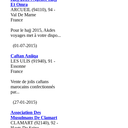
Et Omra
ARCUEIL (94110), 94 -
Val De Marne
France
Pour le hajj 2015, Akdes
voyages met à votre dispo...
(01-07-2015)
Caftan Aniiqa
LES ULIS (91940), 91 -
Essonne
France
Vente de jolis caftans
marocains confectionnés
par...
(27-01-2015)
Association Des
Musulmans De Clamart
CLAMART (92140), 92 -
Hauts De Seine