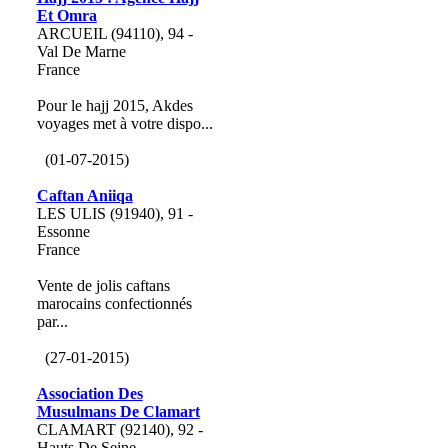
Et Omra
ARCUEIL (94110), 94 -
Val De Marne
France
Pour le hajj 2015, Akdes
voyages met à votre dispo...
(01-07-2015)
Caftan Aniiqa
LES ULIS (91940), 91 -
Essonne
France
Vente de jolis caftans
marocains confectionnés
par...
(27-01-2015)
Association Des
Musulmans De Clamart
CLAMART (92140), 92 -
Hauts De Seine