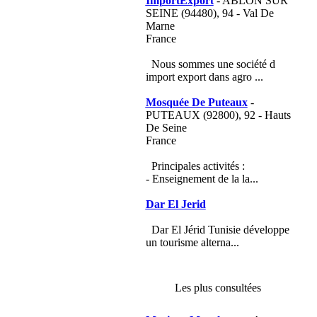
ImportExport
- ABLON SUR
SEINE (94480), 94 - Val De
Marne
France
Nous sommes une société d
import export dans agro ...
Mosquée De Puteaux
-
PUTEAUX (92800), 92 - Hauts
De Seine
France
Principales activités :
- Enseignement de la la...
Dar El Jerid
Dar El Jérid Tunisie développe
un tourisme alterna...
Les plus consultées