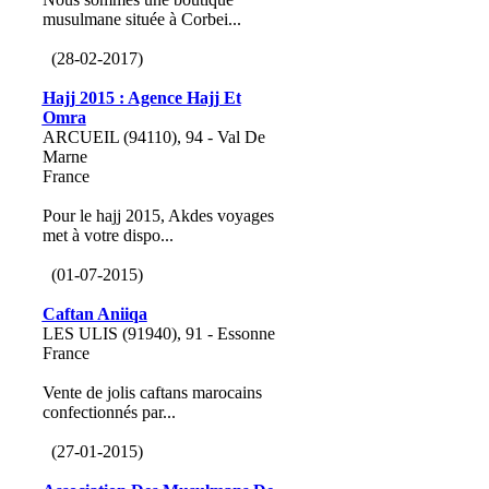
musulmane située à Corbei...
(28-02-2017)
Hajj 2015 : Agence Hajj Et
Omra
ARCUEIL (94110), 94 - Val De
Marne
France
Pour le hajj 2015, Akdes voyages
met à votre dispo...
(01-07-2015)
Caftan Aniiqa
LES ULIS (91940), 91 - Essonne
France
Vente de jolis caftans marocains
confectionnés par...
(27-01-2015)