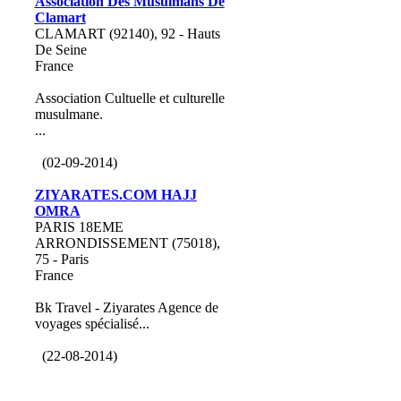
Association Des Musulmans De
Clamart
CLAMART (92140), 92 - Hauts
De Seine
France
Association Cultuelle et culturelle
musulmane.
...
(02-09-2014)
ZIYARATES.COM HAJJ
OMRA
PARIS 18EME
ARRONDISSEMENT (75018),
75 - Paris
France
Bk Travel - Ziyarates Agence de
voyages spécialisé...
(22-08-2014)