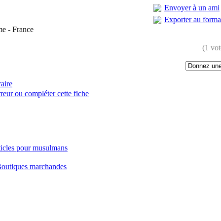
Envoyer à un ami
Exporter au form
me - France
(1 vot
raire
reur ou compléter cette fiche
:
ticles pour musulmans
outiques marchandes