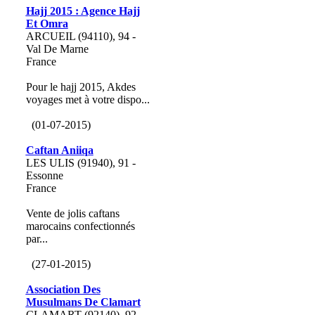
Hajj 2015 : Agence Hajj
Et Omra
ARCUEIL (94110), 94 -
Val De Marne
France
Pour le hajj 2015, Akdes
voyages met à votre dispo...
(01-07-2015)
Caftan Aniiqa
LES ULIS (91940), 91 -
Essonne
France
Vente de jolis caftans
marocains confectionnés
par...
(27-01-2015)
Association Des
Musulmans De Clamart
CLAMART (92140), 92 -