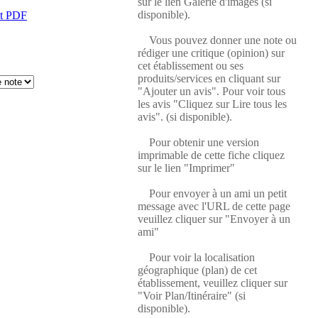
sur le lien Galerie d'images (si
disponible).
at PDF
Vous pouvez donner une note ou
rédiger une critique (opinion) sur
cet établissement ou ses
produits/services en cliquant sur
"Ajouter un avis". Pour voir tous
les avis "Cliquez sur Lire tous les
avis". (si disponible).
Pour obtenir une version
imprimable de cette fiche cliquez
sur le lien "Imprimer"
Pour envoyer à un ami un petit
message avec l'URL de cette page
veuillez cliquer sur "Envoyer à un
ami"
Pour voir la localisation
géographique (plan) de cet
établissement, veuillez cliquer sur
"Voir Plan/Itinéraire" (si
disponible).