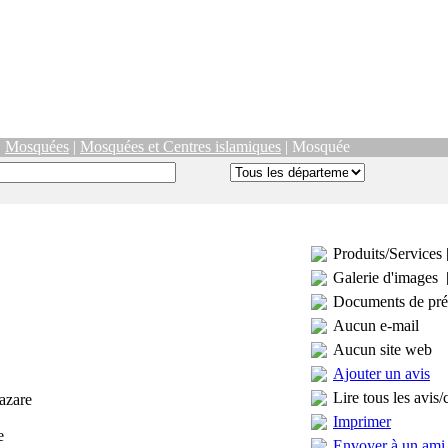
|
Mosquées
|
Mosquées et Centres islamiques
| Mosquée
Produits/Services 
Galerie d'images 
Documents de pré
Aucun e-mail
Aucun site web
Ajouter un avis
Lire tous les avis/
azare
Imprimer
e
Envoyer à un ami