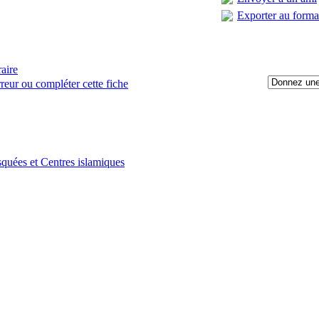
Exporter au form
raire
reur ou compléter cette fiche
:
quées et Centres islamiques