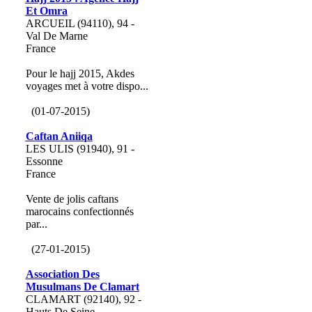
Et Omra
ARCUEIL (94110), 94 -
Val De Marne
France
Pour le hajj 2015, Akdes
voyages met à votre dispo...
(01-07-2015)
Caftan Aniiqa
LES ULIS (91940), 91 -
Essonne
France
Vente de jolis caftans
marocains confectionnés
par...
(27-01-2015)
Association Des
Musulmans De Clamart
CLAMART (92140), 92 -
Hauts De Seine