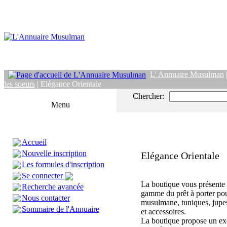
L' Annuaire Musulman
les soeurs
| Elégance Orientale
Chercher:
Menu
Accueil
Nouvelle inscription
Elégance Orientale
Les formules d'inscription
Se connecter
La boutique vous présente 
Recherche avancée
gamme du prêt à porter p
Nous contacter
musulmane, tuniques, jupes
Sommaire de l'Annuaire
et accessoires.
La boutique propose un exc