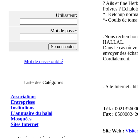
? Ails et fine Her
Poivres ? Echalote
*- Ketchup normal
Utilisateur:
*- Coulis de toma
Mot de passe:
-Nous recherchons
HALLAL.
Dans le cas où vo
envoyer des échant
Cordialement.
Mot de passe oublié
Liste des Catégories
- Site Internet :
Associations
Entreprises
Institutions
Tél. :
002135600
L'annuaire du halal
Fax :
056000242
Mosquées
Sites Internet
Site Web :
Visite