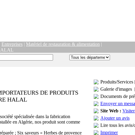
|
Entreprises
|
Matériel de restauration & alimentation
|
HALAL
Produits/Services 
Galerie d'images 
MPORTATEURS DE PRODUITS
Documents de pré
RE HALAL
Envoyer un mess
Site Web :
Visiter
ciété spécialisée dans la fabrication
Ajouter un avis
stallée en Algérie, nos produit sont comme
Lire tous les avis/
Imprimer
réparée ; Six saveurs « Herbes de provence