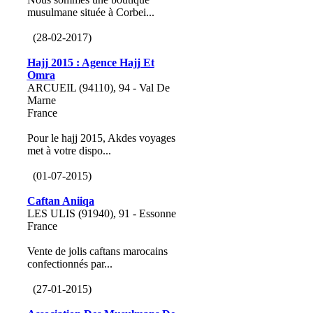
musulmane située à Corbei...
(28-02-2017)
Hajj 2015 : Agence Hajj Et
Omra
ARCUEIL (94110), 94 - Val De
Marne
France
Pour le hajj 2015, Akdes voyages
met à votre dispo...
(01-07-2015)
Caftan Aniiqa
LES ULIS (91940), 91 - Essonne
France
Vente de jolis caftans marocains
confectionnés par...
(27-01-2015)