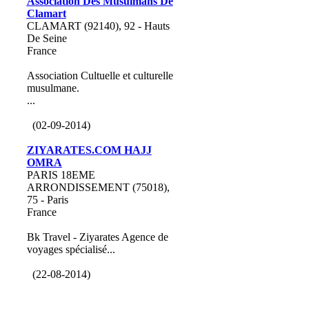
Association Des Musulmans De
Clamart
CLAMART (92140), 92 - Hauts
De Seine
France
Association Cultuelle et culturelle
musulmane.
...
(02-09-2014)
ZIYARATES.COM HAJJ
OMRA
PARIS 18EME
ARRONDISSEMENT (75018),
75 - Paris
France
Bk Travel - Ziyarates Agence de
voyages spécialisé...
(22-08-2014)