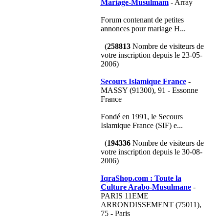
Mariage-Musulmam
- Array
Forum contenant de petites
annonces pour mariage H...
(
258813
Nombre de visiteurs de
votre inscription depuis le 23-05-
2006)
Secours Islamique France
-
MASSY (91300), 91 - Essonne
France
Fondé en 1991, le Secours
Islamique France (SIF) e...
(
194336
Nombre de visiteurs de
votre inscription depuis le 30-08-
2006)
IqraShop.com : Toute la
Culture Arabo-Musulmane
-
PARIS 11EME
ARRONDISSEMENT (75011),
75 - Paris