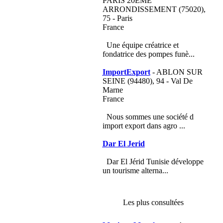
PARIS 20EME
ARRONDISSEMENT (75020),
75 - Paris
France
Une équipe créatrice et
fondatrice des pompes funè...
ImportExport
- ABLON SUR
SEINE (94480), 94 - Val De
Marne
France
Nous sommes une société d
import export dans agro ...
Dar El Jerid
Dar El Jérid Tunisie développe
un tourisme alterna...
Les plus consultées