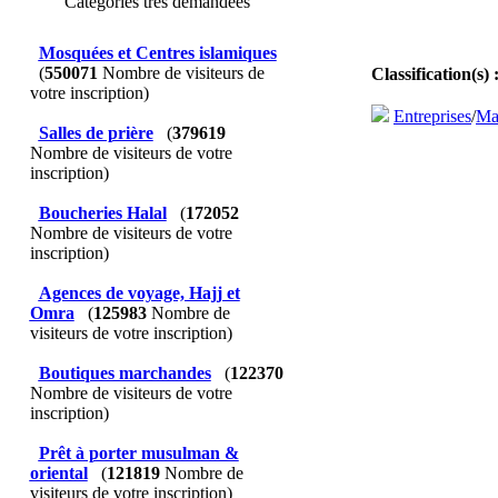
Catégories très demandées
Mosquées et Centres islamiques
(
550071
Nombre de visiteurs de
Classification(s) 
votre inscription)
Entreprises
/
Mat
Salles de prière
(
379619
Nombre de visiteurs de votre
inscription)
Boucheries Halal
(
172052
Nombre de visiteurs de votre
inscription)
Agences de voyage, Hajj et
Omra
(
125983
Nombre de
visiteurs de votre inscription)
Boutiques marchandes
(
122370
Nombre de visiteurs de votre
inscription)
Prêt à porter musulman &
oriental
(
121819
Nombre de
visiteurs de votre inscription)