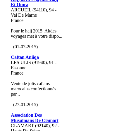
Et Omra
ARCUEIL (94110), 94 -
Val De Marne
France
Pour le hajj 2015, Akdes
voyages met à votre dispo...
(01-07-2015)
Caftan Aniiqa
LES ULIS (91940), 91 -
Essonne
France
Vente de jolis caftans
marocains confectionnés
par...
(27-01-2015)
Association Des
Musulmans De Clamart
CLAMART (92140), 92 -
Hauts De Seine