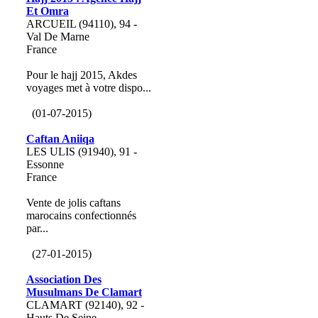
Et Omra
ARCUEIL (94110), 94 -
Val De Marne
France
Pour le hajj 2015, Akdes
voyages met à votre dispo...
(01-07-2015)
Caftan Aniiqa
LES ULIS (91940), 91 -
Essonne
France
Vente de jolis caftans
marocains confectionnés
par...
(27-01-2015)
Association Des
Musulmans De Clamart
CLAMART (92140), 92 -
Hauts De Seine