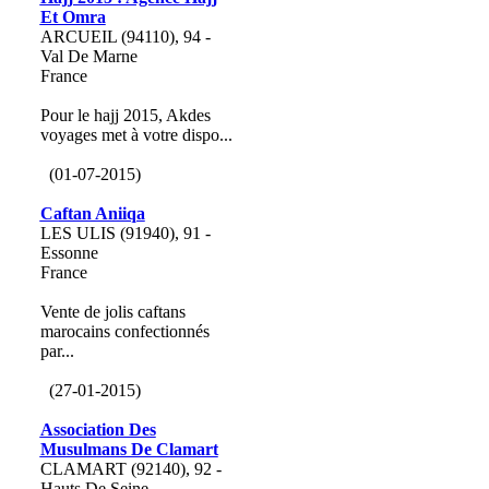
Et Omra
ARCUEIL (94110), 94 -
Val De Marne
France
Pour le hajj 2015, Akdes
voyages met à votre dispo...
(01-07-2015)
Caftan Aniiqa
LES ULIS (91940), 91 -
Essonne
France
Vente de jolis caftans
marocains confectionnés
par...
(27-01-2015)
Association Des
Musulmans De Clamart
CLAMART (92140), 92 -
Hauts De Seine