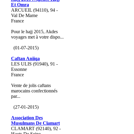
Et Omra
ARCUEIL (94110), 94 -
Val De Marne
France
Pour le hajj 2015, Akdes
voyages met à votre dispo...
(01-07-2015)
Caftan Aniiqa
LES ULIS (91940), 91 -
Essonne
France
Vente de jolis caftans
marocains confectionnés
par...
(27-01-2015)
Association Des
Musulmans De Clamart
CLAMART (92140), 92 -
Hauts De Seine