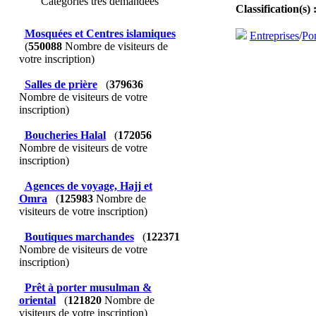
Catégories très demandées
Classification(s) 
Mosquées et Centres islamiques
Entreprises
/
Po
(
550088
Nombre de visiteurs de
votre inscription)
Salles de prière
(
379636
Nombre de visiteurs de votre
inscription)
Boucheries Halal
(
172056
Nombre de visiteurs de votre
inscription)
Agences de voyage, Hajj et
Omra
(
125983
Nombre de
visiteurs de votre inscription)
Boutiques marchandes
(
122371
Nombre de visiteurs de votre
inscription)
Prêt à porter musulman &
oriental
(
121820
Nombre de
visiteurs de votre inscription)