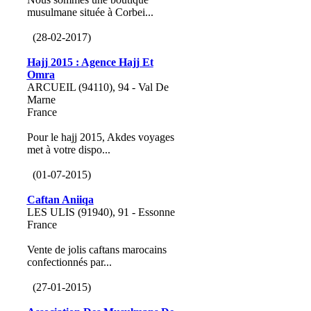
musulmane située à Corbei...
(28-02-2017)
Hajj 2015 : Agence Hajj Et
Omra
ARCUEIL (94110), 94 - Val De
Marne
France
Pour le hajj 2015, Akdes voyages
met à votre dispo...
(01-07-2015)
Caftan Aniiqa
LES ULIS (91940), 91 - Essonne
France
Vente de jolis caftans marocains
confectionnés par...
(27-01-2015)