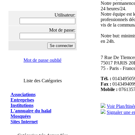
Notre permanence 
24 heures/24.
Notre équipe est l
Utilisateur:
professionnels dé
vis de la commun
Mot de passe:
Notre but: minimis
en 24h.
7 Rue De Tlemce
Mot de passe oublié
75017 PARIS 
75 - Paris - Franc
Tél. :
014349505
Liste des Catégories
Fax :
014349409
Mobile :
076135
Associations
Entreprises
Institutions
Voir Plan/Itiné
L'annuaire du halal
Signaler une er
Mosquées
Sites Internet