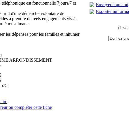
téléphonique est fonctionnelle 7jours/7 et
Envoyer à un ami
Exporter au form
e fruit d'une démarche volontaire de
cidés à prendre de réels engagements vis-à-
auté musulmane.
(1 vot
er les dépenses pour les familles et inhumer
n
20EME ARRONDISSEMENT
e
9
9
7575
raire
reur ou compléter cette fiche