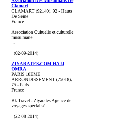
Association Des Musulmans De
Clamart
CLAMART (92140), 92 - Hauts
De Seine
France
Association Cultuelle et culturelle
musulmane.
...
(02-09-2014)
ZIYARATES.COM HAJJ
OMRA
PARIS 18EME
ARRONDISSEMENT (75018),
75 - Paris
France
Bk Travel - Ziyarates Agence de
voyages spécialisé...
(22-08-2014)