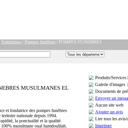
|
Entreprises
|
Pompes funèbres
| POMPES FUNEBRES
Produits/Services 
Galerie d'images 
NEBRES MUSULMANES EL
Documents de pré
Envoyer un mess
Aucun site web
ice et fondatrice des pompes funèbres
Ajouter un avis
teritoire nationale depuis 1994.
Lire tous les avis/
pidité, la ponctualité et la qualité.
Imprimer
 à 100% musulmane oual hamdoulilah.