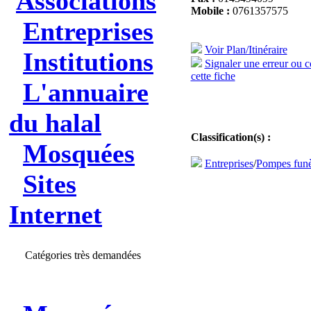
Associations
Mobile :
0761357575
Entreprises
Voir Plan/Itinéraire
Institutions
Signaler une erreur ou 
cette fiche
L'annuaire
du halal
Classification(s) :
Mosquées
Entreprises
/
Pompes funè
Sites
Internet
Catégories très demandées