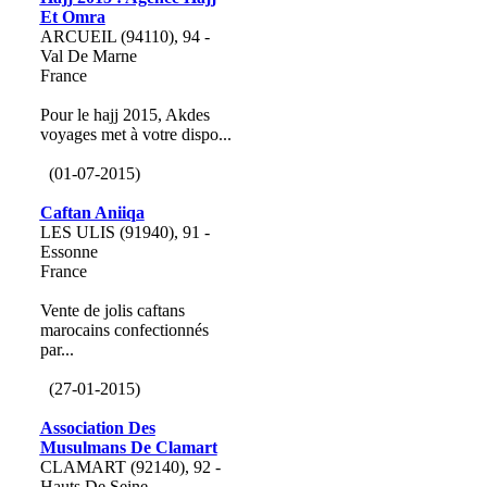
Et Omra
ARCUEIL (94110), 94 -
Val De Marne
France
Pour le hajj 2015, Akdes
voyages met à votre dispo...
(01-07-2015)
Caftan Aniiqa
LES ULIS (91940), 91 -
Essonne
France
Vente de jolis caftans
marocains confectionnés
par...
(27-01-2015)
Association Des
Musulmans De Clamart
CLAMART (92140), 92 -
Hauts De Seine