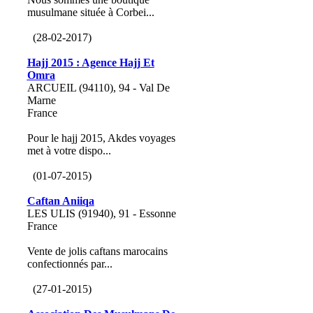
musulmane située à Corbei...
(28-02-2017)
Hajj 2015 : Agence Hajj Et
Omra
ARCUEIL (94110), 94 - Val De
Marne
France
Pour le hajj 2015, Akdes voyages
met à votre dispo...
(01-07-2015)
Caftan Aniiqa
LES ULIS (91940), 91 - Essonne
France
Vente de jolis caftans marocains
confectionnés par...
(27-01-2015)