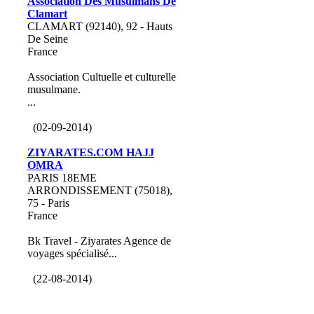
Association Des Musulmans De
Clamart
CLAMART (92140), 92 - Hauts
De Seine
France
Association Cultuelle et culturelle
musulmane.
...
(02-09-2014)
ZIYARATES.COM HAJJ
OMRA
PARIS 18EME
ARRONDISSEMENT (75018),
75 - Paris
France
Bk Travel - Ziyarates Agence de
voyages spécialisé...
(22-08-2014)