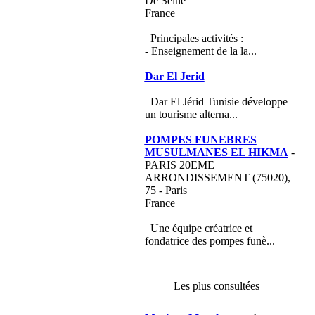
De Seine
France
Principales activités :
- Enseignement de la la...
Dar El Jerid
Dar El Jérid Tunisie développe
un tourisme alterna...
POMPES FUNEBRES
MUSULMANES EL HIKMA
-
PARIS 20EME
ARRONDISSEMENT (75020),
75 - Paris
France
Une équipe créatrice et
fondatrice des pompes funè...
Les plus consultées