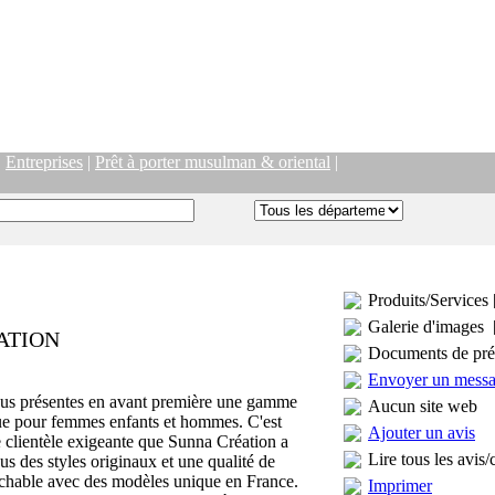
|
Entreprises
|
Prêt à porter musulman & oriental
|
Produits/Services 
Galerie d'images 
ATION
Documents de pré
Envoyer un mess
ous présentes en avant première une gamme
Aucun site web
ue pour femmes enfants et hommes. C'est
Ajouter un avis
e clientèle exigeante que Sunna Création a
Lire tous les avis/
s des styles originaux et une qualité de
ochable avec des modèles unique en France.
Imprimer