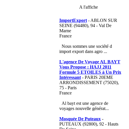
A l'affiche
ImportExport
- ABLON SUR
SEINE (94480), 94 - Val De
Marne
France
Nous sommes une société d
import export dans agro ...
L'agence De Voyage AL BAYT
Vous Propose : HAJJ 2011
Formule 5 ETOILES à Un Prix
Intéressant
- PARIS 20EME
ARRONDISSEMENT (75020),
75 - Paris
France
Al bayt est une agence de
voyages nouvelle générat...
Mosquée De Puteaux
-
PUTEAUX (92800), 92 - Hauts