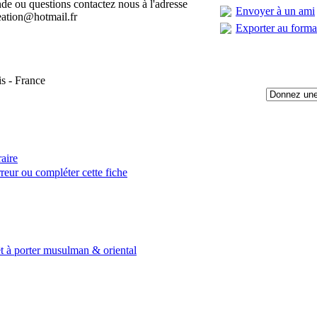
e ou questions contactez nous à l'adresse
Envoyer à un ami
eation@hotmail.fr
Exporter au form
is - France
raire
reur ou compléter cette fiche
:
t à porter musulman & oriental