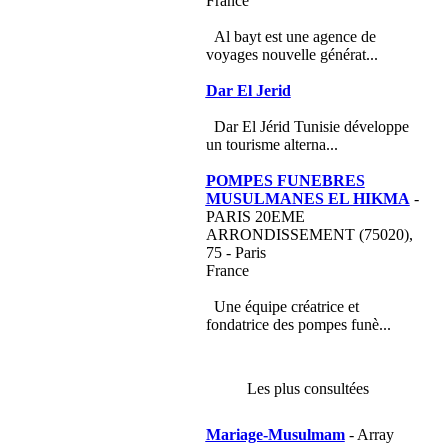
France
Al bayt est une agence de
voyages nouvelle générat...
Dar El Jerid
Dar El Jérid Tunisie développe
un tourisme alterna...
POMPES FUNEBRES
MUSULMANES EL HIKMA
-
PARIS 20EME
ARRONDISSEMENT (75020),
75 - Paris
France
Une équipe créatrice et
fondatrice des pompes funè...
Les plus consultées
Mariage-Musulmam
- Array