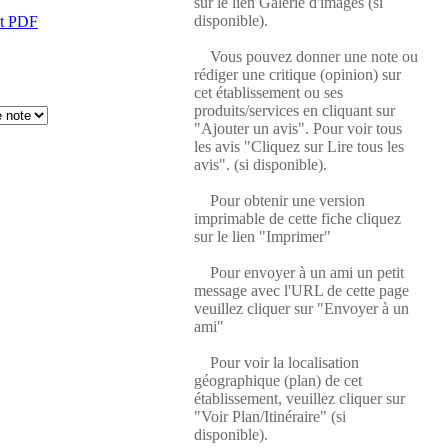
sur le lien Galerie d'images (si
disponible).
at PDF
Vous pouvez donner une note ou
rédiger une critique (opinion) sur
cet établissement ou ses
produits/services en cliquant sur
"Ajouter un avis". Pour voir tous
les avis "Cliquez sur Lire tous les
avis". (si disponible).
Pour obtenir une version
imprimable de cette fiche cliquez
sur le lien "Imprimer"
Pour envoyer à un ami un petit
message avec l'URL de cette page
veuillez cliquer sur "Envoyer à un
ami"
Pour voir la localisation
géographique (plan) de cet
établissement, veuillez cliquer sur
"Voir Plan/Itinéraire" (si
disponible).