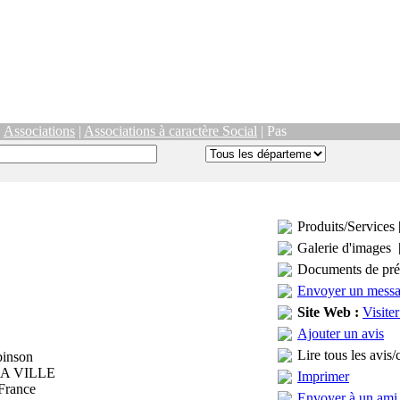
|
Associations
|
Associations à caractère Social
| Pas
Produits/Services 
Galerie d'images 
Documents de pré
Envoyer un mess
Site Web :
Visiter
Ajouter un avis
Lire tous les avis/
binson
LA VILLE
Imprimer
 France
Envoyer à un ami