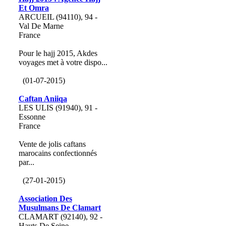
Et Omra
ARCUEIL (94110), 94 -
Val De Marne
France
Pour le hajj 2015, Akdes
voyages met à votre dispo...
(01-07-2015)
Caftan Aniiqa
LES ULIS (91940), 91 -
Essonne
France
Vente de jolis caftans
marocains confectionnés
par...
(27-01-2015)
Association Des
Musulmans De Clamart
CLAMART (92140), 92 -
Hauts De Seine