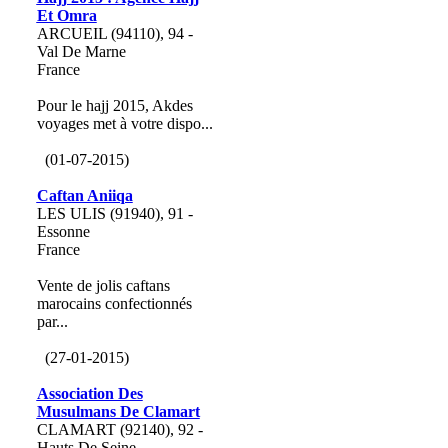
Et Omra
ARCUEIL (94110), 94 -
Val De Marne
France
Pour le hajj 2015, Akdes
voyages met à votre dispo...
(01-07-2015)
Caftan Aniiqa
LES ULIS (91940), 91 -
Essonne
France
Vente de jolis caftans
marocains confectionnés
par...
(27-01-2015)
Association Des
Musulmans De Clamart
CLAMART (92140), 92 -
Hauts De Seine