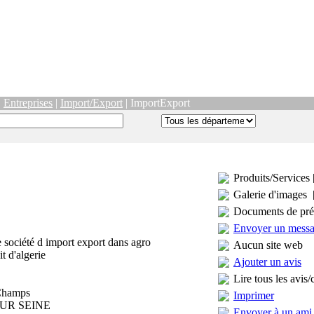
|
Entreprises
|
Import/Export
| ImportExport
Produits/Services 
Galerie d'images 
Documents de pré
Envoyer un mess
société d import export dans agro
Aucun site web
t d'algerie
Ajouter un avis
Lire tous les avis/
 Champs
Imprimer
SUR SEINE
Envoyer à un ami