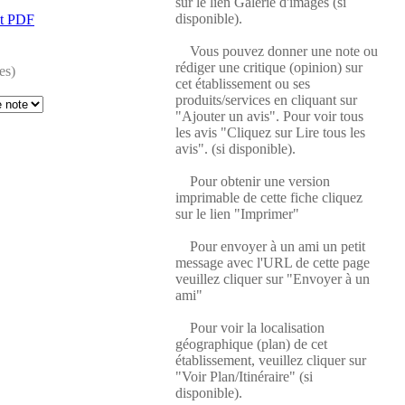
sur le lien Galerie d'images (si
disponible).
at PDF
Vous pouvez donner une note ou
rédiger une critique (opinion) sur
es)
cet établissement ou ses
produits/services en cliquant sur
"Ajouter un avis". Pour voir tous
les avis "Cliquez sur Lire tous les
avis". (si disponible).
Pour obtenir une version
imprimable de cette fiche cliquez
sur le lien "Imprimer"
Pour envoyer à un ami un petit
message avec l'URL de cette page
veuillez cliquer sur "Envoyer à un
ami"
Pour voir la localisation
géographique (plan) de cet
établissement, veuillez cliquer sur
"Voir Plan/Itinéraire" (si
disponible).