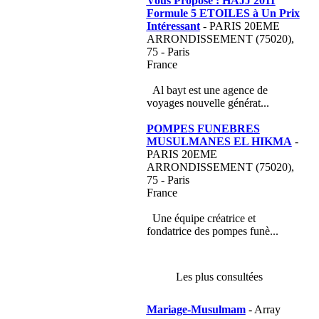
Vous Propose : HAJJ 2011
Formule 5 ETOILES à Un Prix
Intéressant
- PARIS 20EME
ARRONDISSEMENT (75020),
75 - Paris
France
Al bayt est une agence de
voyages nouvelle générat...
POMPES FUNEBRES
MUSULMANES EL HIKMA
-
PARIS 20EME
ARRONDISSEMENT (75020),
75 - Paris
France
Une équipe créatrice et
fondatrice des pompes funè...
Les plus consultées
Mariage-Musulmam
- Array