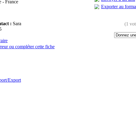
 - France
Exporter au form
tact :
Sara
(1 vot
5
raire
reur ou compléter cette fiche
:
port/Export