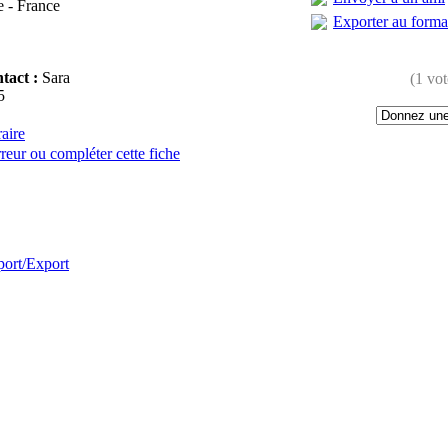
 - France
Exporter au form
tact :
Sara
(1 vot
5
raire
reur ou compléter cette fiche
:
port/Export