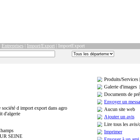
|
Entreprises
|
Import/Export
| ImportExport
Produits/Services 
Galerie d'images 
Documents de pré
Envoyer un mess
société d import export dans agro
Aucun site web
t d'algerie
Ajouter un avis
Lire tous les avis/
 Champs
Imprimer
SUR SEINE
Envoyer à un ami