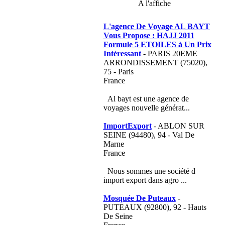
A l'affiche
L'agence De Voyage AL BAYT
Vous Propose : HAJJ 2011
Formule 5 ETOILES à Un Prix
Intéressant
- PARIS 20EME
ARRONDISSEMENT (75020),
75 - Paris
France
Al bayt est une agence de
voyages nouvelle générat...
ImportExport
- ABLON SUR
SEINE (94480), 94 - Val De
Marne
France
Nous sommes une société d
import export dans agro ...
Mosquée De Puteaux
-
PUTEAUX (92800), 92 - Hauts
De Seine