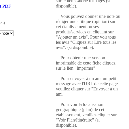
sur le lien Galerie d'images (si
disponible).
at PDF
Vous pouvez donner une note ou
rédiger une critique (opinion) sur
es)
cet établissement ou ses
produits/services en cliquant sur
"Ajouter un avis". Pour voir tous
les avis "Cliquez sur Lire tous les
avis". (si disponible).
Pour obtenir une version
imprimable de cette fiche cliquez
sur le lien "Imprimer"
Pour envoyer à un ami un petit
message avec l'URL de cette page
veuillez cliquer sur "Envoyer à un
ami"
Pour voir la localisation
géographique (plan) de cet
établissement, veuillez cliquer sur
"Voir Plan/Itinéraire" (si
disponible).