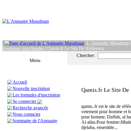
L' Annuaire Musulman
Boutiques marchandes
| Qamis.fr Le Site De Référence
Chercher:
Menu
Accueil
Nouvelle inscription
Qamis.fr Le Site De
Les formules d'inscription
Se connecter
qamis..fr est le site de réfé
Recherche avancée
vetement pour homme et 
Nous contacter
pour homme, Daffah, al har
Sommaire de l'Annuaire
Al atlas.Pour femme:Jilbab 
djelaba, ensemble...