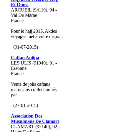
Et Omra
ARCUEIL (94110), 94 -
Val De Marne
France
Pour le hajj 2015, Akdes
voyages met à votre dispo...
(01-07-2015)
Caftan Aniiqa
LES ULIS (91940), 91 -
Essonne
France
Vente de jolis caftans
marocains confectionnés
par...
(27-01-2015)
Association Des
Musulmans De Clamart
CLAMART (92140), 92 -
Hauts De Seine