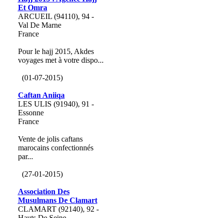
Et Omra
ARCUEIL (94110), 94 -
Val De Marne
France
Pour le hajj 2015, Akdes
voyages met à votre dispo...
(01-07-2015)
Caftan Aniiqa
LES ULIS (91940), 91 -
Essonne
France
Vente de jolis caftans
marocains confectionnés
par...
(27-01-2015)
Association Des
Musulmans De Clamart
CLAMART (92140), 92 -
Hauts De Seine