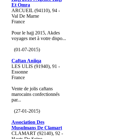
Et Omra
ARCUEIL (94110), 94 -
Val De Marne
France
Pour le hajj 2015, Akdes
voyages met à votre dispo...
(01-07-2015)
Caftan Aniiqa
LES ULIS (91940), 91 -
Essonne
France
Vente de jolis caftans
marocains confectionnés
par...
(27-01-2015)
Association Des
Musulmans De Clamart
CLAMART (92140), 92 -
Hauts De Seine