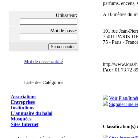
parfums, encens, 
A 10 mètres du m
Utilisateur:
Mot de passe:
101 rue Jean-Pie
75011 PARIS 
75 - Paris - Franc
Mot de passe oublié
http://www.iqras
Fax :
01 73 72 89
Liste des Catégories
Associations
Voir Plan/Itiné
Entreprises
Signaler une er
Institutions
L'annuaire du halal
Mosquées
Sites Internet
Classification(s) 