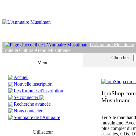
L' Annuaire Musulman
Toute la Culture Arabo-Musulmane
Chercher:
Menu
Accueil
Nouvelle inscription
Les formules d'inscription
IqraShop.com 
Se connecter
Musulmane
Recherche avancée
Nous contacter
Sommaire de l'Annuaire
1er Site marchand
musulmane. Avec plu
plus complet du m
Utilisateur
cassettes, CDs, DV