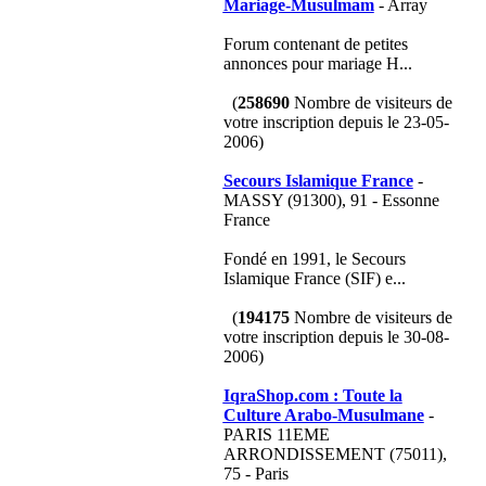
Mariage-Musulmam
- Array
Forum contenant de petites
annonces pour mariage H...
(
258690
Nombre de visiteurs de
votre inscription depuis le 23-05-
2006)
Secours Islamique France
-
MASSY (91300), 91 - Essonne
France
Fondé en 1991, le Secours
Islamique France (SIF) e...
(
194175
Nombre de visiteurs de
votre inscription depuis le 30-08-
2006)
IqraShop.com : Toute la
Culture Arabo-Musulmane
-
PARIS 11EME
ARRONDISSEMENT (75011),
75 - Paris