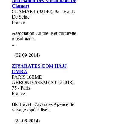
Association Des Musulmans De
Clamart
CLAMART (92140), 92 - Hauts
De Seine
France
Association Cultuelle et culturelle
musulmane.
...
(02-09-2014)
ZIYARATES.COM HAJJ
OMRA
PARIS 18EME
ARRONDISSEMENT (75018),
75 - Paris
France
Bk Travel - Ziyarates Agence de
voyages spécialisé...
(22-08-2014)