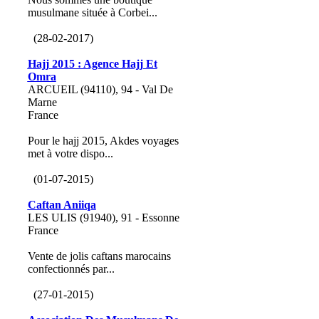
musulmane située à Corbei...
(28-02-2017)
Hajj 2015 : Agence Hajj Et
Omra
ARCUEIL (94110), 94 - Val De
Marne
France
Pour le hajj 2015, Akdes voyages
met à votre dispo...
(01-07-2015)
Caftan Aniiqa
LES ULIS (91940), 91 - Essonne
France
Vente de jolis caftans marocains
confectionnés par...
(27-01-2015)