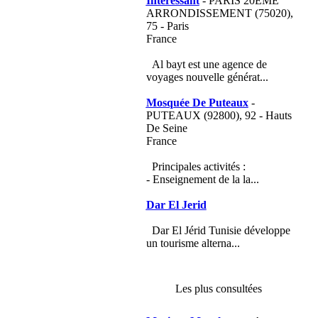
Intéressant
- PARIS 20EME
ARRONDISSEMENT (75020),
75 - Paris
France
Al bayt est une agence de
voyages nouvelle générat...
Mosquée De Puteaux
-
PUTEAUX (92800), 92 - Hauts
De Seine
France
Principales activités :
- Enseignement de la la...
Dar El Jerid
Dar El Jérid Tunisie développe
un tourisme alterna...
Les plus consultées