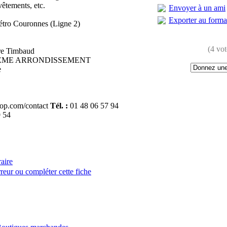
vêtements, etc.
Envoyer à un ami
Exporter au form
étro Couronnes (Ligne 2)
(4 vot
rre Timbaud
11EME ARRONDISSEMENT
e
hop.com/contact
Tél. :
01 48 06 57 94
 54
raire
reur ou compléter cette fiche
: