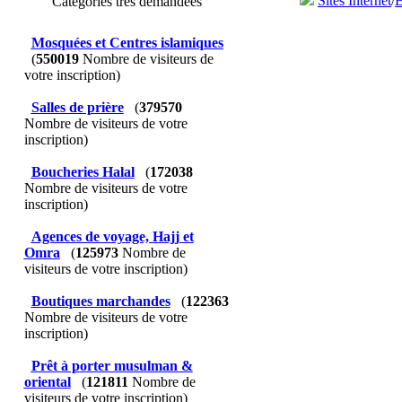
Sites Internet
/
B
Catégories très demandées
Mosquées et Centres islamiques
(
550019
Nombre de visiteurs de
votre inscription)
Salles de prière
(
379570
Nombre de visiteurs de votre
inscription)
Boucheries Halal
(
172038
Nombre de visiteurs de votre
inscription)
Agences de voyage, Hajj et
Omra
(
125973
Nombre de
visiteurs de votre inscription)
Boutiques marchandes
(
122363
Nombre de visiteurs de votre
inscription)
Prêt à porter musulman &
oriental
(
121811
Nombre de
visiteurs de votre inscription)