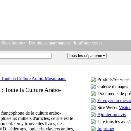
|
Sites Internet
|
Boutiques marchandes
| IqraShop.com :
Produits/Services 
Galerie d'images 
: Toute la Culture Arabo-
Documents de pré
Envoyer un mess
Site Web :
Visiter
 francophone de la culture arabo-
Ajouter un avis
sieurs milliers d'articles, ce site est le
Lire tous les avis/
oment. On y trouve des livres, des
Imprimer
D, cédéroms, logiciels, claviers arabes,