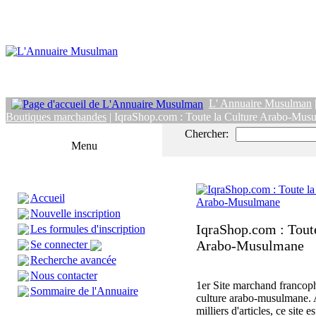
L' Annuaire Musulman
Boutiques marchandes
| IqraShop.com : Toute la Culture Arabo-Mus
Chercher:
Menu
Accueil
Nouvelle inscription
IqraShop.com : Toute
Les formules d'inscription
Arabo-Musulmane
Se connecter
Recherche avancée
Nous contacter
1er Site marchand francop
Sommaire de l'Annuaire
culture arabo-musulmane. 
milliers d'articles, ce site es