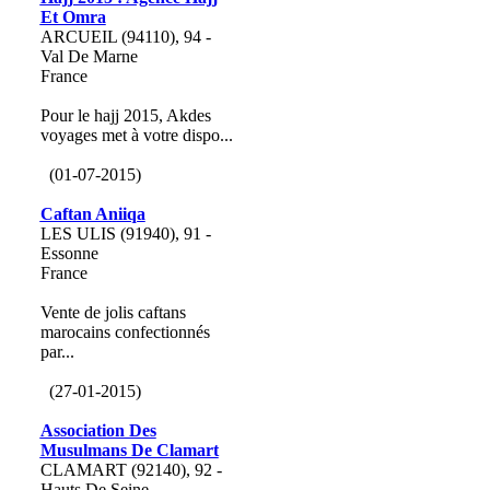
Et Omra
ARCUEIL (94110), 94 -
Val De Marne
France
Pour le hajj 2015, Akdes
voyages met à votre dispo...
(01-07-2015)
Caftan Aniiqa
LES ULIS (91940), 91 -
Essonne
France
Vente de jolis caftans
marocains confectionnés
par...
(27-01-2015)
Association Des
Musulmans De Clamart
CLAMART (92140), 92 -
Hauts De Seine