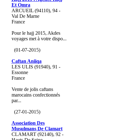
Et Omra
ARCUEIL (94110), 94 -
Val De Marne
France
Pour le hajj 2015, Akdes
voyages met à votre dispo...
(01-07-2015)
Caftan Aniiqa
LES ULIS (91940), 91 -
Essonne
France
Vente de jolis caftans
marocains confectionnés
par...
(27-01-2015)
Association Des
Musulmans De Clamart
CLAMART (92140), 92 -
Hauts De Seine