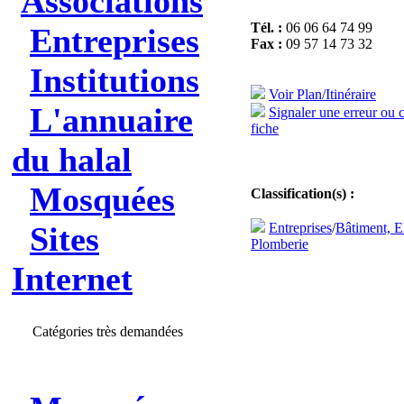
Associations
Tél. :
06 06 64 74 99
Entreprises
Fax :
09 57 14 73 32
Institutions
Voir Plan/Itinéraire
L'annuaire
Signaler une erreur ou 
fiche
du halal
Mosquées
Classification(s) :
Sites
Entreprises
/
Bâtiment, El
Plomberie
Internet
Catégories très demandées