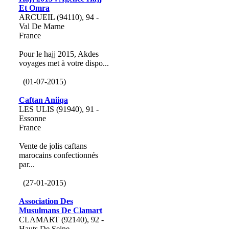
Et Omra
ARCUEIL (94110), 94 -
Val De Marne
France
Pour le hajj 2015, Akdes
voyages met à votre dispo...
(01-07-2015)
Caftan Aniiqa
LES ULIS (91940), 91 -
Essonne
France
Vente de jolis caftans
marocains confectionnés
par...
(27-01-2015)
Association Des
Musulmans De Clamart
CLAMART (92140), 92 -
Hauts De Seine