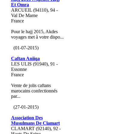
Et Omra
ARCUEIL (94110), 94 -
Val De Marne
France
Pour le hajj 2015, Akdes
voyages met à votre dispo...
(01-07-2015)
Caftan Aniiqa
LES ULIS (91940), 91 -
Essonne
France
Vente de jolis caftans
marocains confectionnés
par...
(27-01-2015)
Association Des
Musulmans De Clamart
CLAMART (92140), 92 -
Hauts De Seine