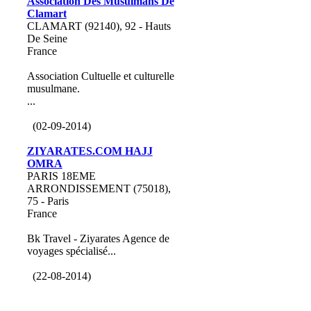
Association Des Musulmans De
Clamart
CLAMART (92140), 92 - Hauts
De Seine
France
Association Cultuelle et culturelle
musulmane.
...
(02-09-2014)
ZIYARATES.COM HAJJ
OMRA
PARIS 18EME
ARRONDISSEMENT (75018),
75 - Paris
France
Bk Travel - Ziyarates Agence de
voyages spécialisé...
(22-08-2014)