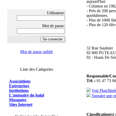
aujourd'hui:
- Création en 198
- Près de 200 per
Utilisateur:
quotidiennes.
- Plus de 1000 fid
- Plus de 120 élèv
Mot de passe:
32 Rue Saulnier
Mot de passe oublié
92 800 PUTEA
92 - Hauts De Sei
Liste des Catégories
Responsable/Con
Tél. :
01 47 73 06
Associations
Entreprises
Institutions
Voir Plan/Itiné
L'annuaire du halal
Signaler une er
Mosquées
Sites Internet
Classification(s) 