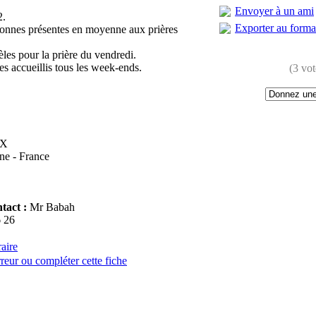
Envoyer à un ami
2.
Exporter au form
sonnes présentes en moyenne aux prières
èles pour la prière du vendredi.
es accueillis tous les week-ends.
(3 vot
UX
ne - France
tact :
Mr Babah
 26
raire
reur ou compléter cette fiche
: