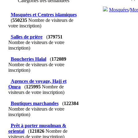
Catégories très demandées
Mosquées
/
Mos
Mosquées et Centres islamiques
(
550235
Nombre de visiteurs de
votre inscription)
Salles de prière
(
379751
Nombre de visiteurs de votre
inscription)
Boucheries Halal
(
172089
Nombre de visiteurs de votre
inscription)
Agences de voyage, Hajj et
Omra
(
125995
Nombre de
visiteurs de votre inscription)
Boutiques marchandes
(
122384
Nombre de visiteurs de votre
inscription)
Prêt à porter musulman &
oriental
(
121826
Nombre de
visiteurs de votre inscription)