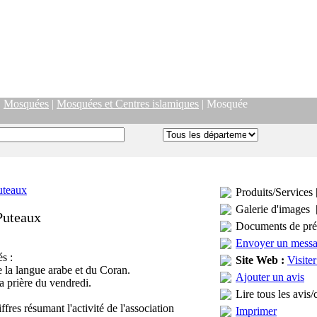
|
Mosquées
|
Mosquées et Centres islamiques
| Mosquée
Produits/Services 
Galerie d'images 
Puteaux
Documents de pré
Envoyer un mess
és :
Site Web :
Visiter
 la langue arabe et du Coran.
Ajouter un avis
la prière du vendredi.
Lire tous les avis/
fres résumant l'activité de l'association
Imprimer