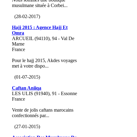
musulmane située à Corbei...
(28-02-2017)
Hajj 2015 : Agence Hajj Et
Omra
ARCUEIL (94110), 94 - Val De
Marne
France
Pour le hajj 2015, Akdes voyages
met à votre dispo...
(01-07-2015)
Caftan Aniiqa
LES ULIS (91940), 91 - Essonne
France
Vente de jolis caftans marocains
confectionnés par...
(27-01-2015)