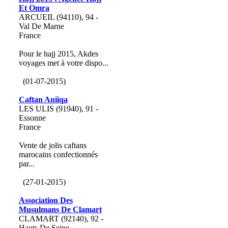
Et Omra
ARCUEIL (94110), 94 -
Val De Marne
France
Pour le hajj 2015, Akdes
voyages met à votre dispo...
(01-07-2015)
Caftan Aniiqa
LES ULIS (91940), 91 -
Essonne
France
Vente de jolis caftans
marocains confectionnés
par...
(27-01-2015)
Association Des
Musulmans De Clamart
CLAMART (92140), 92 -
Hauts De Seine